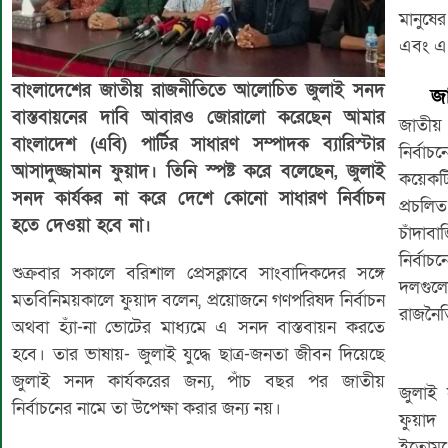
মানুষে
এবং এ 
বাংলাদেশের জাতীয় রাজনীতিতে আলোচিত জুলাই সনদ
জা
বাস্তবায়নের দাবি আবারও জোরালো করেছেন আমার
জাতীয় 
বাংলাদেশ (এবি) পার্টির সাধারণ সম্পাদক ব্যারিস্টার
নির্বা
আসাদুজ্জামান ফুয়াদ। তিনি স্পষ্ট করে বলেছেন, জুলাই
কয়েকট
সনদ কার্যকর না করে দেশে কোনো সাধারণ নির্বাচন
প্রচলি
হতে দেওয়া হবে না।
চাঁদাব
নির্বাচ
শুক্রবার সকালে বরিশাল প্রেসক্লাবে সাংবাদিকদের সঙ্গে
দলগুলো
মতবিনিময়কালে ফুয়াদ বলেন, প্রয়োজনে গণপরিষদ নির্বাচন
রাজনৈতি
অথবা হ্যাঁ-না ভোটের মাধ্যমে এ সনদ বাস্তবায়ন করতে
হবে। তার ভাষায়- জুলাই যুদ্ধে ছাত্র-জনতা জীবন দিয়েছে
জুলাই সনদ কার্যকরের জন্য, পাঁচ বছর পর জাতীয়
জুলাই 
নির্বাচনের নামে তা উপেক্ষা করার জন্য নয়।
ফুয়াদ
ইতোমধ্