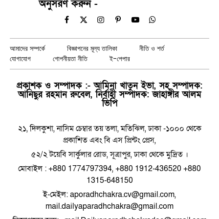
অনুসরণ করুন -
Facebook
X
Instagram
Pinterest
YouTube
WhatsApp
(Twitter)
আমাদের সম্পর্কে
বিজ্ঞাপনের মূল্য তালিকা
নীতি ও শর্ত
যোগাযোগ
গোপনীয়তা নীতি
ই-পেপার
প্রকাশক ও সম্পাদক :- আমিনা খাতুন ইভা, সহ সম্পাদক:
আনিছুর রহমান রুবেল, নির্বাহী সম্পাদক: জাহাঙ্গীর আলম
ভিপি
২১, দিলকুশা, নাসিম চেম্বার তয় তলা, মতিঝিল, ঢাকা -১০০০ থেকে
প্রকাশিত এবং বি এস প্রিন্টং প্রেস,
৫২/২ টয়েবি সার্কুলার রোড, সূত্রাপুর, ঢাকা থেকে মুদ্রিত ।
মোবাইল : +880 1774797394, +880 1912-436520 +880
1315-648150
ই-মেইল: aporadhchakra.cv@gmail.com,
mail.dailyaparadhchakra@gmail.com