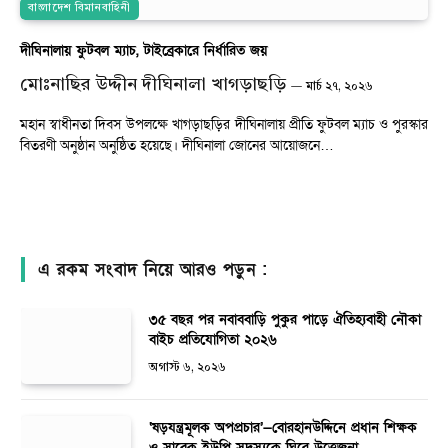
বাংলাদেশ বিমানবাহিনী
দীঘিনালায় ফুটবল ম্যাচ, টাইব্রেকারে নির্ধারিত জয়
মোঃনাছির উদ্দীন দীঘিনালা খাগড়াছড়ি
মার্চ ২৭, ২০২৬
মহান স্বাধীনতা দিবস উপলক্ষে খাগড়াছড়ির দীঘিনালায় প্রীতি ফুটবল ম্যাচ ও পুরস্কার
বিতরণী অনুষ্ঠান অনুষ্ঠিত হয়েছে। দীঘিনালা জোনের আয়োজনে…
এ রকম সংবাদ নিয়ে আরও পড়ুন :
৩৫ বছর পর নবাববাড়ি পুকুর পাড়ে ঐতিহ্যবাহী নৌকা
বাইচ প্রতিযোগিতা ২০২৬
অগাস্ট ৬, ২০২৬
‘ষড়যন্ত্রমূলক অপপ্রচার’—বোরহানউদ্দিনে প্রধান শিক্ষক
ও সাবেক ইউপি সদস্যকে ঘিরে উত্তেজনা