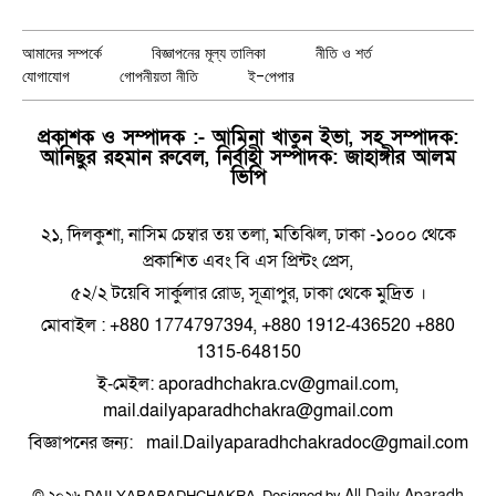
(Twitter)
আমাদের সম্পর্কে
বিজ্ঞাপনের মূল্য তালিকা
নীতি ও শর্ত
যোগাযোগ
গোপনীয়তা নীতি
ই-পেপার
প্রকাশক ও সম্পাদক :- আমিনা খাতুন ইভা, সহ সম্পাদক:
আনিছুর রহমান রুবেল, নির্বাহী সম্পাদক: জাহাঙ্গীর আলম
ভিপি
২১, দিলকুশা, নাসিম চেম্বার তয় তলা, মতিঝিল, ঢাকা -১০০০ থেকে
প্রকাশিত এবং বি এস প্রিন্টং প্রেস,
৫২/২ টয়েবি সার্কুলার রোড, সূত্রাপুর, ঢাকা থেকে মুদ্রিত ।
মোবাইল : +880 1774797394, +880 1912-436520 +880
1315-648150
ই-মেইল: aporadhchakra.cv@gmail.com,
mail.dailyaparadhchakra@gmail.com
বিজ্ঞাপনের জন্য: mail.Dailyaparadhchakradoc@gmail.com
All Daily Aparadh