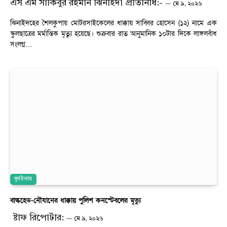
এস এম সাকিবুর রহমান ঝিনাইদা প্রতিনিধি:-
মে ৯, ২০২৬
ঝিনাইদহের শৈলকুপায় মোটরসাইকেলের ধাক্কায় সাব্বির হোসেন (১২) নামে এক
স্কুলছাত্রের মর্মান্তিক মৃত্যু হয়েছে। শুক্রবার রাত আনুমানিক ১০টার দিকে লাঙ্গলবাঁধ
সংলগ্ন…
দুর্ঘটনার
বাল্কহেড-নৌযানের ধাক্কায় পুলিশ কনস্টেবলের মৃত্যু
ষ্টাফ রিপোর্টার:
মে ৯, ২০২৬