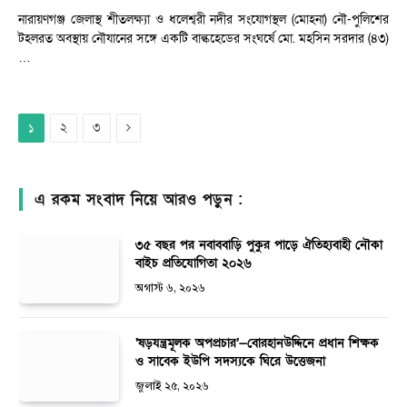
নারায়ণগঞ্জ জেলাস্থ শীতলক্ষ্যা ও ধলেশ্বরী নদীর সংযোগস্থল (মোহনা) নৌ-পুলিশের
টহলরত অবস্থায় নৌযানের সঙ্গে একটি বাল্কহেডের সংঘর্ষে মো. মহসিন সরদার (৪৩)
…
Next
২
৩
১
এ রকম সংবাদ নিয়ে আরও পড়ুন :
৩৫ বছর পর নবাববাড়ি পুকুর পাড়ে ঐতিহ্যবাহী নৌকা
বাইচ প্রতিযোগিতা ২০২৬
অগাস্ট ৬, ২০২৬
‘ষড়যন্ত্রমূলক অপপ্রচার’—বোরহানউদ্দিনে প্রধান শিক্ষক
ও সাবেক ইউপি সদস্যকে ঘিরে উত্তেজনা
জুলাই ২৫, ২০২৬