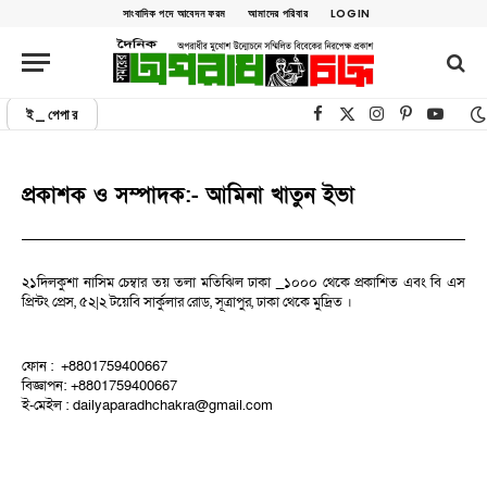
সাংবাদিক পদে আবেদন ফরম
আমাদের পরিবার
LOGIN
ই_পেপার
Facebook
X (Twitter)
Instagram
Pinterest
YouTu
প্রকাশক ও সম্পাদক:- আমিনা খাতুন ইভা​
২১দিলকুশা নাসিম চেম্বার তয় তলা মতিঝিল ঢাকা _১০০০ থেকে প্রকাশিত এবং বি এস
প্রিন্টং প্রেস, ৫২|২ টয়েবি সার্কুলার রোড, সূত্রাপুর, ঢাকা থেকে মুদ্রিত ।
ফোন :
+8801759400667
বিজ্ঞাপন:
+8801759400667
ই-মেইল : dailyaparadhchakra@gmail.com