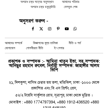
অপরাধ চক্র সত্যের অনুসন্ধান
আমাদের পরিবার
অপরাধ চক্র ডকুমেন্টারি
ফেসবুক পেজ
অনুসরণ করুন -
Facebook
X
Instagram
Pinterest
YouTube
WhatsApp
(Twitter)
আমাদের সম্পর্কে
বিজ্ঞাপনের মূল্য তালিকা
নীতি ও শর্ত
যোগাযোগ
গোপনীয়তা নীতি
ই-পেপার
প্রকাশক ও সম্পাদক :- আমিনা খাতুন ইভা, সহ সম্পাদক:
আনিছুর রহমান রুবেল, নির্বাহী সম্পাদক: জাহাঙ্গীর আলম
ভিপি
২১, দিলকুশা, নাসিম চেম্বার তয় তলা, মতিঝিল, ঢাকা -১০০০ থেকে
প্রকাশিত এবং বি এস প্রিন্টং প্রেস,
৫২/২ টয়েবি সার্কুলার রোড, সূত্রাপুর, ঢাকা থেকে মুদ্রিত ।
মোবাইল : +880 1774797394, +880 1912-436520 +880