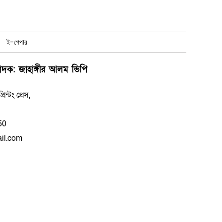
ই-পেপার
পাদক: জাহাঙ্গীর আলম ভিপি
্টং প্রেস,
50
il.com