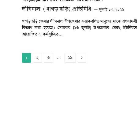
দীঘিনালা (খাগড়াছড়ি) প্রতিনিধি:
জুলাই ১৩, ২০২৬
খাগড়াছড়ি জেলার দীঘিনালা উপজেলার বন্যাকবলিত মানুষের মাঝে ত্রাণসামগ্রী
বিতরণ করা হয়েছে। সোমবার (১৩ জুলাই) উপজেলার মেরুং ইউনিয়নে
আয়োজিত এ কর্মসূচিতে…
Next
২
৩
…
১৯
১