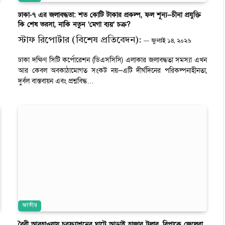
ঢাকা-৭ এর জলাবদ্ধতা: শত কোটি টাকার প্রকল্প, ফল শূন্য—চীনা প্রযুক্তি
কি শেষ ভরসা, নাকি নতুন ‘মেগা ব্যয়’ চক্র?
স্টাফ রিপোর্টার (বিশেষ প্রতিবেদন):
জুলাই ১৪, ২০২৬
ঢাকা দক্ষিণ সিটি কর্পোরেশন (ডিএসসিসি) এলাকার জলাবদ্ধতা সমস্যা এখন
আর কেবল অবকাঠামোগত সংকট নয়—এটি দীর্ঘদিনের পরিকল্পনাহীনতা,
দুর্বল বাস্তবায়ন এবং প্রশ্নবিদ্ধ…
জাতীয়
বৈরী আবহাওয়ায় চরফ্যাশনের ঘাটে আড়াই হাজার ট্রলার, বিপাকে জেলেরা