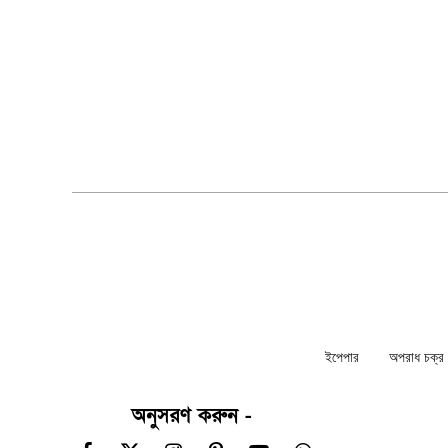
ইপেপার
অপরাধ চক্র ন
অনুসরণ করুন -