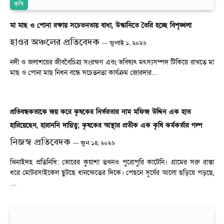
কৃষি
মা মাছ ও পোনা রক্ষায় সচেতনতায় বাধা, উস্কানিতে তৈরি হচ্ছে বিশৃঙ্খলা
হাওর অঞ্চলের প্রতিবেদক
জুলাই ১, ২০২৬
নদী ও জলাশয়ের জীববৈচিত্র্য সংরক্ষণ এবং ভবিষ্যৎ মৎস্যসম্পদ টিকিয়ে রাখতে মা
মাছ ও পোনা মাছ নিধন বন্ধে সচেতনতা কার্যক্রম জোরদার…
প্রতিবন্ধকতাকে জয় করে কৃষকের নির্ভরতার নাম মফিজ উদ্দিন এক হাত
হারিয়েছেন, হারাননি দায়িত্ব; কৃষকের আস্থার প্রতীক এক কৃষি কর্মকর্তার গল্প
নিজস্ব প্রতিবেদক
জুন ১৪, ২০২৬
ঝিনাইদহ প্রতিনিধি: ভোরের কুয়াশা তখনও পুরোপুরি কাটেনি। গ্রামের সরু রাস্তা
ধরে মোটরসাইকেল ছুটছে ধানক্ষেতের দিকে। পেছনে সূর্যের আলো ছড়িয়ে পড়ছে,
…