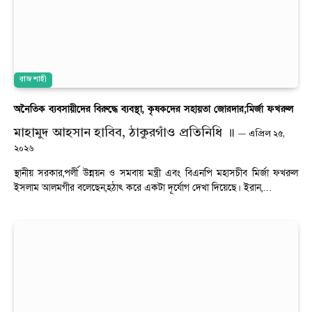
রাজশাহী
অনৈতিক ব্যবসায়ীদের বিরুদ্ধে ব্যবস্থা, কৃষকদের সহায়তা জোরদার;মির্জা ফখরুল
মাহামুদ আহসান হাবিব, ঠাকুরগাঁও প্রতিনিধি ॥
এপ্রিল ২৫,
২০২৬
স্থানীয় সরকার,পর্লী উন্নয়ন ও সমবায় মন্ত্রী এবং বিএনপি মহাসচীব মির্জা ফখরুল
ইসলাম আলমগীর বলেছেন,হঠাৎ করে একটা দূর্যোগ দেখা দিয়েছে। ইরান,…