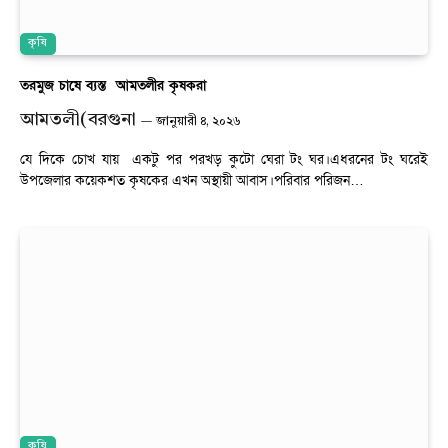
কৃষি
তরমুজ চাষে ব্যস্ত আমতলীর কৃষকরা
আমতলী(বরগুনা
জানুয়ারী ৪, ২০২৬
যে দিকে চোখ যায় একটু পর পরখড় কুটো ঘেরা টং ঘর।এধরনের টং ঘরেই
উপজেলার কয়েকশত কৃষকের এখন অস্থায়ী আবাস।পরিবার পরিজন…
কৃষি