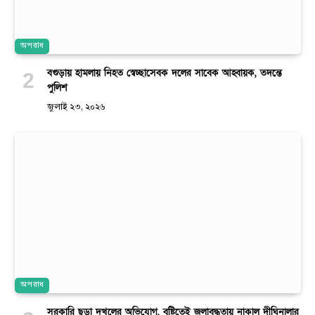
অপরাধ
বগুড়ায় হামলায় নিহত স্বেচ্ছাসেবক দলের সাবেক আহ্বায়ক, তদন্তে
পুলিশ
জুলাই ২৩, ২০২৬
অপরাধ
সরকারি ছড়া দখলের অভিযোগ, বৃষ্টিতেই জলাবদ্ধতায় নাকাল দীঘিনালার