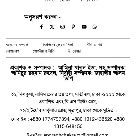
অনুসরণ করুন -
Facebook
X
Instagram
Pinterest
YouTube
WhatsApp
(Twitter)
আমাদের সম্পর্কে
বিজ্ঞাপনের মূল্য তালিকা
নীতি ও শর্ত
যোগাযোগ
গোপনীয়তা নীতি
ই-পেপার
প্রকাশক ও সম্পাদক :- আমিনা খাতুন ইভা, সহ সম্পাদক:
আনিছুর রহমান রুবেল, নির্বাহী সম্পাদক: জাহাঙ্গীর আলম
ভিপি
২১, দিলকুশা, নাসিম চেম্বার তয় তলা, মতিঝিল, ঢাকা -১০০০ থেকে
প্রকাশিত এবং বি এস প্রিন্টং প্রেস,
৫২/২ টয়েবি সার্কুলার রোড, সূত্রাপুর, ঢাকা থেকে মুদ্রিত ।
মোবাইল : +880 1774797394, +880 1912-436520 +880
1315-648150
ই-মেইল: aporadhchakra.cv@gmail.com,