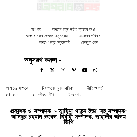
ইপেপার
অপরাধ চক্র নারীর ন্যায়ের কণ্ঠ
অপরাধ চক্র সত্যের অনুসন্ধান
আমাদের পরিবার
অপরাধ চক্র ডকুমেন্টারি
ফেসবুক পেজ
অনুসরণ করুন -
Facebook
X
Instagram
Pinterest
YouTube
WhatsApp
(Twitter)
আমাদের সম্পর্কে
বিজ্ঞাপনের মূল্য তালিকা
নীতি ও শর্ত
যোগাযোগ
গোপনীয়তা নীতি
ই-পেপার
প্রকাশক ও সম্পাদক :- আমিনা খাতুন ইভা, সহ সম্পাদক:
আনিছুর রহমান রুবেল, নির্বাহী সম্পাদক: জাহাঙ্গীর আলম
ভিপি