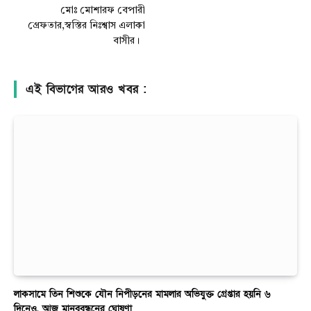
মোঃ মোশারফ বেপারী
গ্রেফতার,স্বস্তির নিঃশ্বাস এলাকা
বাসীর।
এই বিভাগের আরও খবর :
লাকসামে তিন শিশুকে যৌন নিপীড়নের মামলার অভিযুক্ত গ্রেপ্তার হয়নি ৬
দিনেও, আজ মানববন্ধনের ঘোষণা