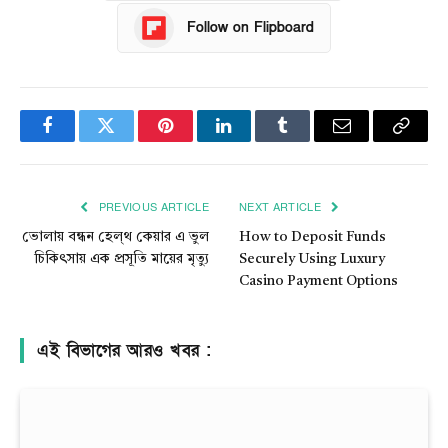
Follow on Flipboard
Facebook
Twitter
Pinterest
LinkedIn
Tumblr
Email
Copy
Link
PREVIOUS ARTICLE
NEXT ARTICLE
ভোলায় বন্ধন হেল্থ কেয়ার এ ভুল
How to Deposit Funds
চিকিৎসায় এক প্রসূতি মায়ের মৃত্যু
Securely Using Luxury
Casino Payment Options
এই বিভাগের আরও খবর :