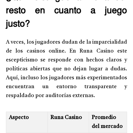
resto en cuanto a juego
justo?
A veces, los jugadores dudan de la imparcialidad
de los casinos online. En Runa Casino este
escepticismo se responde con hechos claros y
políticas abiertas que no dejan lugar a dudas.
Aquí, incluso los jugadores más experimentados
encuentran un entorno transparente y
respaldado por auditorías externas.
Aspecto
Runa Casino
Promedio
del mercado