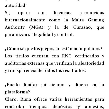
autoridad?
Sí, opera con licencias reconocidas
internacionalmente como la Malta Gaming
Authority (MGA) y la de Curazao, que
garantizan su legalidad y control.
¿Cómo sé que los juegos no están manipulados?
Los títulos cuentan con RNG certificados y
auditorías externas que verifican la aleatoriedad
y transparencia de todos los resultados.
¿Puedo limitar mi tiempo y dinero en la
plataforma?
Claro, Runa ofrece varias herramientas para
controlar tiempos, depósitos y apuestas,