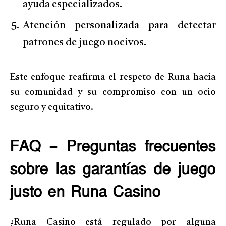
ayuda especializados.
Atención personalizada para detectar
patrones de juego nocivos.
Este enfoque reafirma el respeto de Runa hacia
su comunidad y su compromiso con un ocio
seguro y equitativo.
FAQ – Preguntas frecuentes
sobre las garantías de juego
justo en Runa Casino
¿Runa Casino está regulado por alguna