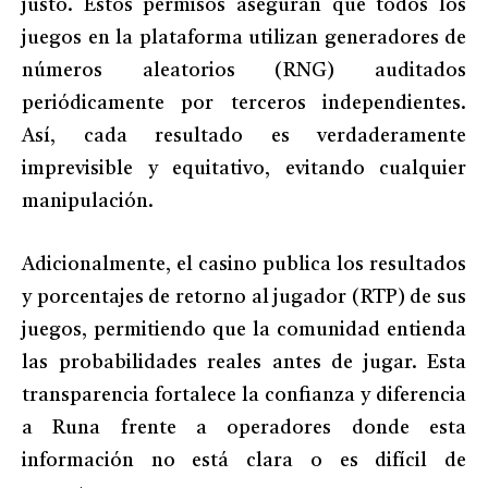
justo. Estos permisos aseguran que todos los
juegos en la plataforma utilizan generadores de
números aleatorios (RNG) auditados
periódicamente por terceros independientes.
Así, cada resultado es verdaderamente
imprevisible y equitativo, evitando cualquier
manipulación.
Adicionalmente, el casino publica los resultados
y porcentajes de retorno al jugador (RTP) de sus
juegos, permitiendo que la comunidad entienda
las probabilidades reales antes de jugar. Esta
transparencia fortalece la confianza y diferencia
a Runa frente a operadores donde esta
información no está clara o es difícil de