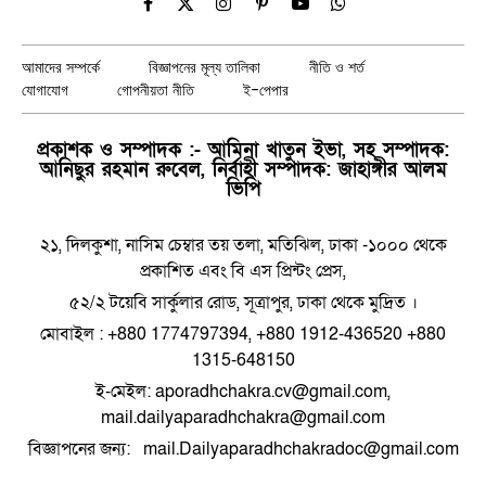
Facebook
X
Instagram
Pinterest
YouTube
WhatsApp
(Twitter)
আমাদের সম্পর্কে
বিজ্ঞাপনের মূল্য তালিকা
নীতি ও শর্ত
যোগাযোগ
গোপনীয়তা নীতি
ই-পেপার
প্রকাশক ও সম্পাদক :- আমিনা খাতুন ইভা, সহ সম্পাদক:
আনিছুর রহমান রুবেল, নির্বাহী সম্পাদক: জাহাঙ্গীর আলম
ভিপি
২১, দিলকুশা, নাসিম চেম্বার তয় তলা, মতিঝিল, ঢাকা -১০০০ থেকে
প্রকাশিত এবং বি এস প্রিন্টং প্রেস,
৫২/২ টয়েবি সার্কুলার রোড, সূত্রাপুর, ঢাকা থেকে মুদ্রিত ।
মোবাইল : +880 1774797394, +880 1912-436520 +880
1315-648150
ই-মেইল: aporadhchakra.cv@gmail.com,
mail.dailyaparadhchakra@gmail.com
বিজ্ঞাপনের জন্য: mail.Dailyaparadhchakradoc@gmail.com