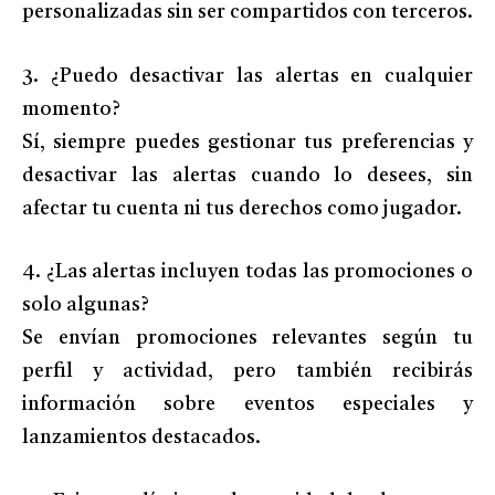
personalizadas sin ser compartidos con terceros.
3. ¿Puedo desactivar las alertas en cualquier
momento?
Sí, siempre puedes gestionar tus preferencias y
desactivar las alertas cuando lo desees, sin
afectar tu cuenta ni tus derechos como jugador.
4. ¿Las alertas incluyen todas las promociones o
solo algunas?
Se envían promociones relevantes según tu
perfil y actividad, pero también recibirás
información sobre eventos especiales y
lanzamientos destacados.