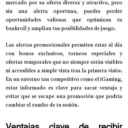
mercado por su oferta diversa y atractiva, pero
sin una alerta oportuna, puedes perder
oportunidades valiosas que optimizan tu
bankroll y amplían tus posibilidades de juego.
Las alertas promocionales permiten estar al día
con bonos exclusivos, torneos especiales y
ofertas temporales que no siempre están visibles
ni accesibles a simple vista tras la primera visita.
En un entorno tan competitivo como el iGaming,
estar informado es clave para sacar ventaja y
evitar que se escape una promoción que podría
cambiar el rumbo de tu sesión.
Ventajas clave de recibir