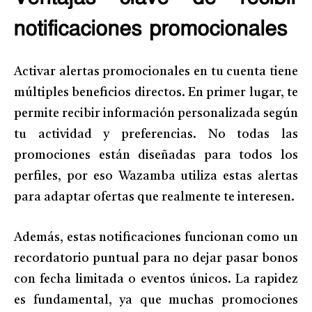
notificaciones promocionales
Activar alertas promocionales en tu cuenta tiene
múltiples beneficios directos. En primer lugar, te
permite recibir información personalizada según
tu actividad y preferencias. No todas las
promociones están diseñadas para todos los
perfiles, por eso Wazamba utiliza estas alertas
para adaptar ofertas que realmente te interesen.
Además, estas notificaciones funcionan como un
recordatorio puntual para no dejar pasar bonos
con fecha limitada o eventos únicos. La rapidez
es fundamental, ya que muchas promociones