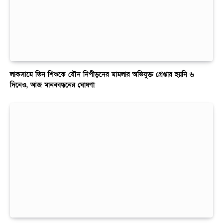
লাকসামে তিন শিশুকে যৌন নিপীড়নের মামলার অভিযুক্ত গ্রেপ্তার হয়নি ৬
দিনেও, আজ মানববন্ধনের ঘোষণা