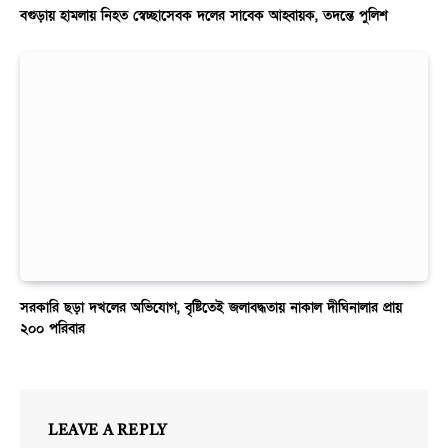
বগুড়ায় হামলায় নিহত স্বেচ্ছাসেবক দলের সাবেক আহ্বায়ক, তদন্তে পুলিশ
সরকারি ছড়া দখলের অভিযোগ, বৃষ্টিতেই জলাবদ্ধতায় নাকাল দীঘিনালার প্রায়
২০০ পরিবার
LEAVE A REPLY