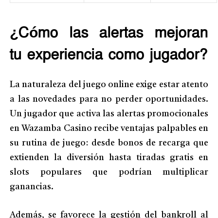
¿Cómo las alertas mejoran
tu experiencia como jugador?
La naturaleza del juego online exige estar atento
a las novedades para no perder oportunidades.
Un jugador que activa las alertas promocionales
en Wazamba Casino recibe ventajas palpables en
su rutina de juego: desde bonos de recarga que
extienden la diversión hasta tiradas gratis en
slots populares que podrían multiplicar
ganancias.
Además, se favorece la gestión del bankroll al