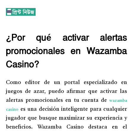
¿Por qué activar alertas
promocionales en Wazamba
Casino?
Como editor de un portal especializado en
juegos de azar, puedo afirmar que activar las
alertas promocionales en tu cuenta de
wazamba
es una decisión inteligente para cualquier
casino
jugador que busque maximizar su experiencia y
beneficios. Wazamba Casino destaca en el