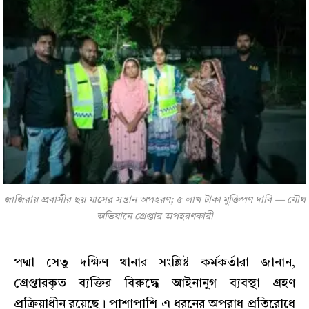
জাজিরায় প্রবাসীর ছয় মাসের সন্তান অপহরণ; ৫ লাখ টাকা মুক্তিপণ দাবি — যৌথ
অভিযানে গ্রেপ্তার অপহরণকারী
পদ্মা সেতু দক্ষিণ থানার সংশ্লিষ্ট কর্মকর্তারা জানান,
গ্রেপ্তারকৃত ব্যক্তির বিরুদ্ধে আইনানুগ ব্যবস্থা গ্রহণ
প্রক্রিয়াধীন রয়েছে। পাশাপাশি এ ধরনের অপরাধ প্রতিরোধে