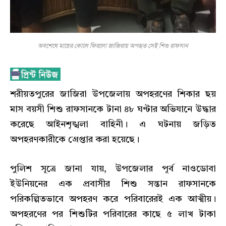
অবশেষে মায়ের কোলে ফিরলো জাজিরায় অপহৃত সেই শিশু রাফসান
শরীয়তপুরের জাজিরা উপজেলায় অপহরণের শিকার ছয়
মাস বয়সী শিশু রাফসানকে টানা ৪৮ ঘণ্টার অভিযানে উদ্ধার
করেছে আইনশৃঙ্খলা বাহিনী। এ ঘটনায় জড়িত
অপহরণকারীকে গ্রেপ্তার করা হয়েছে।
পুলিশ সূত্রে জানা যায়, উপজেলার পূর্ব নাওডোবা
ইউনিয়নের এক প্রবাসীর শিশু সন্তান রাফসানকে
পরিকল্পিতভাবে অপহরণ করে পরিবারেরই এক আত্মীয়।
অপহরণের পর শিশুটির পরিবারের কাছে ৫ লাখ টাকা