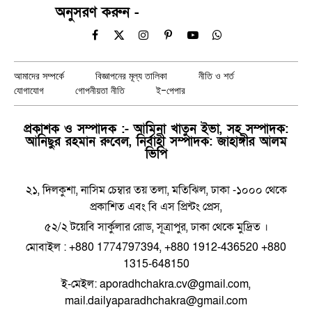
অনুসরণ করুন -
Facebook
X
Instagram
Pinterest
YouTube
WhatsApp
(Twitter)
আমাদের সম্পর্কে
বিজ্ঞাপনের মূল্য তালিকা
নীতি ও শর্ত
যোগাযোগ
গোপনীয়তা নীতি
ই-পেপার
প্রকাশক ও সম্পাদক :- আমিনা খাতুন ইভা, সহ সম্পাদক:
আনিছুর রহমান রুবেল, নির্বাহী সম্পাদক: জাহাঙ্গীর আলম
ভিপি
২১, দিলকুশা, নাসিম চেম্বার তয় তলা, মতিঝিল, ঢাকা -১০০০ থেকে
প্রকাশিত এবং বি এস প্রিন্টং প্রেস,
৫২/২ টয়েবি সার্কুলার রোড, সূত্রাপুর, ঢাকা থেকে মুদ্রিত ।
মোবাইল : +880 1774797394, +880 1912-436520 +880
1315-648150
ই-মেইল: aporadhchakra.cv@gmail.com,
mail.dailyaparadhchakra@gmail.com