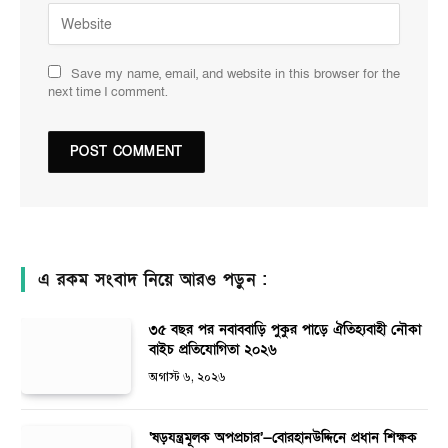
Save my name, email, and website in this browser for the
next time I comment.
এ রকম সংবাদ নিয়ে আরও পড়ুন :
৩৫ বছর পর নবাববাড়ি পুকুর পাড়ে ঐতিহ্যবাহী নৌকা
বাইচ প্রতিযোগিতা ২০২৬
অগাস্ট ৬, ২০২৬
‘ষড়যন্ত্রমূলক অপপ্রচার’—বোরহানউদ্দিনে প্রধান শিক্ষক