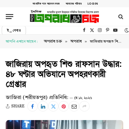
সাংবাদিক পদে আবেদন ফরম
আমাদের পরিবার
LOGIN
ই_পেপার
Facebook
X (Twitter)
Instagram
Pinterest
YouTu
»
»
অপরাধ চক্র
অপরাধ
আপনি এখানে আছেন :
জাজিরায় অপহৃত শিশু রাফসান উদ্ধার: ৪৮ ঘণ্টার অভিযানে অপহরণকারী গ্রেপ্তার
জাজিরায় অপহৃত শিশু রাফসান উদ্ধার:
৪৮ ঘণ্টার অভিযানে অপহরণকারী
গ্রেপ্তার
জাজিরা (শরীয়তপুর) প্রতিনিধি:
মে ১৮, ২০২৬
SHARE