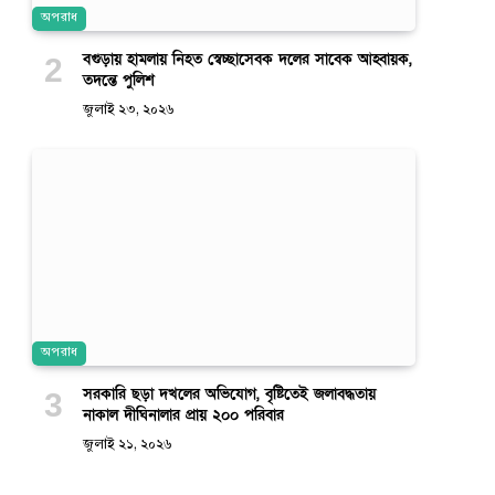
অপরাধ
বগুড়ায় হামলায় নিহত স্বেচ্ছাসেবক দলের সাবেক আহ্বায়ক,
তদন্তে পুলিশ
জুলাই ২৩, ২০২৬
অপরাধ
সরকারি ছড়া দখলের অভিযোগ, বৃষ্টিতেই জলাবদ্ধতায়
নাকাল দীঘিনালার প্রায় ২০০ পরিবার
জুলাই ২১, ২০২৬