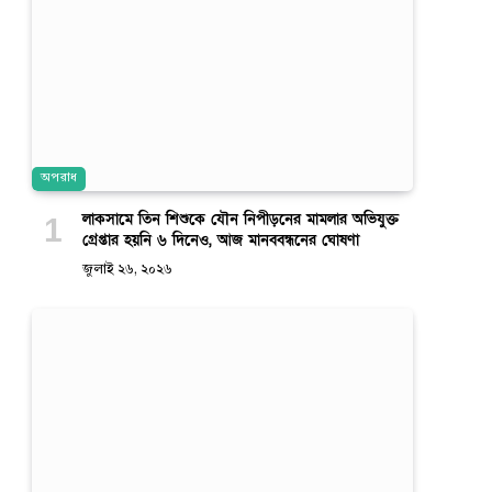
অপরাধ
লাকসামে তিন শিশুকে যৌন নিপীড়নের মামলার অভিযুক্ত
গ্রেপ্তার হয়নি ৬ দিনেও, আজ মানববন্ধনের ঘোষণা
জুলাই ২৬, ২০২৬