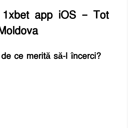
u 1xbet app iOS – Tot
n Moldova
de ce merită să-l încerci?