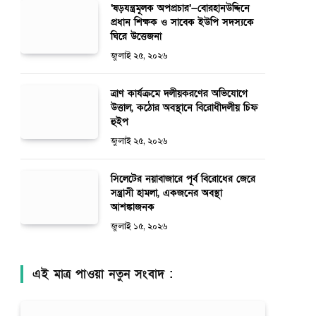
‘ষড়যন্ত্রমূলক অপপ্রচার’—বোরহানউদ্দিনে
প্রধান শিক্ষক ও সাবেক ইউপি সদস্যকে
ঘিরে উত্তেজনা
জুলাই ২৫, ২০২৬
ত্রাণ কার্যক্রমে দলীয়করণের অভিযোগে
উত্তাল, কঠোর অবস্থানে বিরোধীদলীয় চিফ
হুইপ
জুলাই ২৫, ২০২৬
সিলেটের নয়াবাজারে পূর্ব বিরোধের জেরে
সন্ত্রাসী হামলা, একজনের অবস্থা
আশঙ্কাজনক
জুলাই ১৫, ২০২৬
এই মাত্র পাওয়া নতুন সংবাদ :