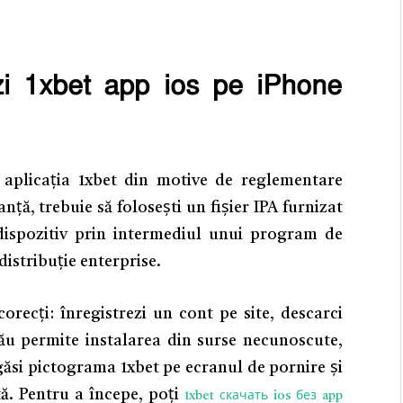
zi 1xbet app ios pe iPhone
aplicația 1xbet din motive de reglementare
anță, trebuie să folosești un fișier IPA furnizat
e dispozitiv prin intermediul unui program de
istribuție enterprise.
orecți: înregistrezi un cont pe site, descarci
 tău permite instalarea din surse necunoscute,
 găsi pictograma 1xbet pe ecranul de pornire și
ă. Pentru a începe, poți
1xbet скачать ios без app