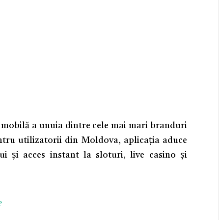
a mobilă a unuia dintre cele mai mari branduri
ntru utilizatorii din Moldova, aplicația aduce
ui și acces instant la sloturi, live casino și
?