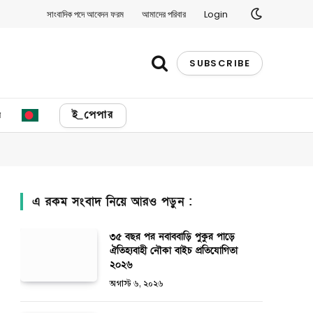
সাংবাদিক পদে আবেদন ফরম
আমাদের পরিবার
Login
SUBSCRIBE
য
ই_পেপার
এ রকম সংবাদ নিয়ে আরও পড়ুন :
৩৫ বছর পর নবাববাড়ি পুকুর পাড়ে
ঐতিহ্যবাহী নৌকা বাইচ প্রতিযোগিতা
২০২৬
অগাস্ট ৬, ২০২৬