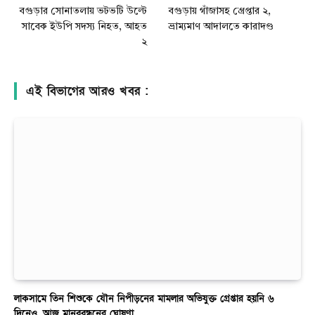
বগুড়ার সোনাতলায় ভটভটি উল্টে
বগুড়ায় গাঁজাসহ গ্রেপ্তার ২,
সাবেক ইউপি সদস্য নিহত, আহত
ভ্রাম্যমাণ আদালতে কারাদণ্ড
২
এই বিভাগের আরও খবর :
লাকসামে তিন শিশুকে যৌন নিপীড়নের মামলার অভিযুক্ত গ্রেপ্তার হয়নি ৬
দিনেও, আজ মানববন্ধনের ঘোষণা