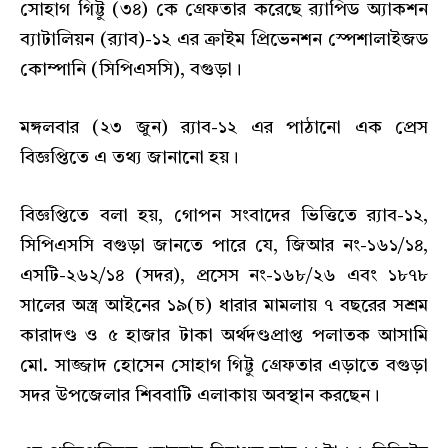
সোহাগ গিট্টু (৩৪) কে গ্রেফতার করেছে র‌্যাপিড অ্যাকশন
ব্যাটালিয়ন (র‌্যাব)-১২ এর ক্রাইম প্রিভেনশন স্পেশালাইজড
কোম্পানি (সিপিএসসি), বগুড়া।
মঙ্গলবার (২৩ জুন) র‍্যাব-১২ এর পাঠানো এক প্রেস
বিজ্ঞপ্তিতে এ তথ্য জানানো হয়।
বিজ্ঞপ্তিতে বলা হয়, গোপন সংবাদের ভিত্তিতে র‍্যাব-১২,
সিপিএসসি বগুড়া জানতে পারে যে, জিআর নং-১৬১/১৪,
এসটি-২৬২/১৪ (সদর), প্রসেস নং-১৬৮/২৬ এবং ১৮৭৮
সালের অস্ত্র আইনের ১৯(চ) ধারার মামলায় ৭ বছরের সশ্রম
কারাদণ্ড ও ৫ হাজার টাকা অর্থদণ্ডপ্রাপ্ত পলাতক আসামি
মো. সাজ্জাদ হোসেন সোহাগ গিট্টু গ্রেফতার এড়াতে বগুড়া
সদর উপজেলার শিববাটি এলাকায় অবস্থান করছেন।