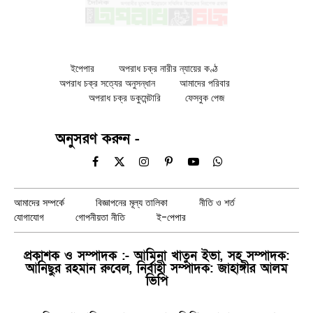
ইপেপার
অপরাধ চক্র নারীর ন্যায়ের কণ্ঠ
অপরাধ চক্র সত্যের অনুসন্ধান
আমাদের পরিবার
অপরাধ চক্র ডকুমেন্টারি
ফেসবুক পেজ
অনুসরণ করুন -
Facebook
X
Instagram
Pinterest
YouTube
WhatsApp
(Twitter)
আমাদের সম্পর্কে
বিজ্ঞাপনের মূল্য তালিকা
নীতি ও শর্ত
যোগাযোগ
গোপনীয়তা নীতি
ই-পেপার
প্রকাশক ও সম্পাদক :- আমিনা খাতুন ইভা, সহ সম্পাদক:
আনিছুর রহমান রুবেল, নির্বাহী সম্পাদক: জাহাঙ্গীর আলম
ভিপি