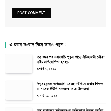
এ রকম সংবাদ নিয়ে আরও পড়ুন :
৩৫ বছর পর নবাববাড়ি পুকুর পাড়ে ঐতিহ্যবাহী নৌকা
বাইচ প্রতিযোগিতা ২০২৬
অগাস্ট ৬, ২০২৬
‘ষড়যন্ত্রমূলক অপপ্রচার’—বোরহানউদ্দিনে প্রধান শিক্ষক
ও সাবেক ইউপি সদস্যকে ঘিরে উত্তেজনা
জুলাই ২৫, ২০২৬
ত্রাণ কার্যক্রমে দলীয়করণের অভিযোগে উত্তাল, কঠোর