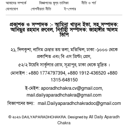
আমাদের সম্পর্কে
বিজ্ঞাপনের মূল্য তালিকা
নীতি ও শর্ত
যোগাযোগ
গোপনীয়তা নীতি
ই-পেপার
প্রকাশক ও সম্পাদক :- আমিনা খাতুন ইভা, সহ সম্পাদক:
আনিছুর রহমান রুবেল, নির্বাহী সম্পাদক: জাহাঙ্গীর আলম
ভিপি
২১, দিলকুশা, নাসিম চেম্বার তয় তলা, মতিঝিল, ঢাকা -১০০০ থেকে
প্রকাশিত এবং বি এস প্রিন্টং প্রেস,
৫২/২ টয়েবি সার্কুলার রোড, সূত্রাপুর, ঢাকা থেকে মুদ্রিত ।
মোবাইল : +880 1774797394, +880 1912-436520 +880
1315-648150
ই-মেইল: aporadhchakra.cv@gmail.com,
mail.dailyaparadhchakra@gmail.com
বিজ্ঞাপনের জন্য: mail.Dailyaparadhchakradoc@gmail.com
All Daily Aparadh
© ২০২৬ DAILYAPARADHCHAKRA. Designed by
Chakra