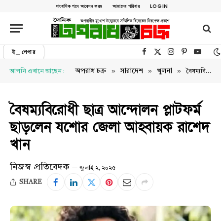
সাংবাদিক পদে আবেদন ফরম
আমাদের পরিবার
LOGIN
ই_পেপার
Facebook
X (Twitter)
Instagram
Pinterest
YouTu
»
»
»
অপরাধ চক্র
সারাদেশ
খুলনা
আপনি এখানে আছেন :
বৈষম্যবিরোধী ছাত্র আন্দোলন প্লাটফর্ম ছাড়লেন যশোর জেলা আহ্বায়ক রাশেদ খান
বৈষম্যবিরোধী ছাত্র আন্দোলন প্লাটফর্ম
ছাড়লেন যশোর জেলা আহ্বায়ক রাশেদ
খান
নিজস্ব প্রতিবেদক
জুলাই ২, ২০২৫
SHARE