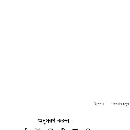
ইপেপার
অপরাধ চক্র ন
অনুসরণ করুন -