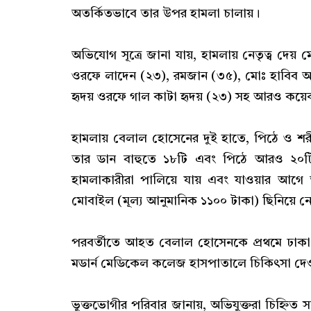
অতর্কিতভাবে তার উপর হামলা চালায়।
‎অভিযোগ সূত্রে জানা যায়, হামলায় নেতৃত্ব দে
ওরফে লাদেন (২৩), রমজান (৩৫), মোঃ হাবিব আ
হৃদয় ওরফে গাল কাটা হৃদয় (২৩) সহ আরও কয়েক
‎হামলায় বেলাল হোসেনের দুই হাতে, পিঠে ও শর
তার ডান বাহুতে ১৮টি এবং পিঠে আরও ২
হামলাকারীরা পালিয়ে যায় এবং যাওয়ার আগে 
মোবাইল (মূল্য আনুমানিক ১১০০ টাকা) ছিনিয়ে ন
‎পরবর্তীতে আহত বেলাল হোসেনকে প্রথমে ঢা
মডার্ন মেডিকেল কলেজ হাসপাতালে চিকিৎসা দে
‎ভুক্তভোগীর পরিবার জানায়, অভিযুক্তরা চিহ্নিত সন