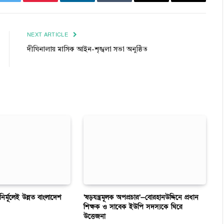
k
Twitter
Pinterest
LinkedIn
Tumblr
Email
Copy
Link
NEXT ARTICLE
দীঘিনালায় মাসিক আইন-শৃঙ্খলা সভা অনুষ্ঠিত
 নির্মূলেই উন্নত বাংলাদেশ
‘ষড়যন্ত্রমূলক অপপ্রচার’—বোরহানউদ্দিনে প্রধান
শিক্ষক ও সাবেক ইউপি সদস্যকে ঘিরে
উত্তেজনা