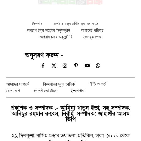
ইপেপার
অপরাধ চক্র নারীর ন্যায়ের কণ্ঠ
অপরাধ চক্র সত্যের অনুসন্ধান
আমাদের পরিবার
অপরাধ চক্র ডকুমেন্টারি
ফেসবুক পেজ
অনুসরণ করুন -
Facebook
X
Instagram
Pinterest
YouTube
WhatsApp
(Twitter)
আমাদের সম্পর্কে
বিজ্ঞাপনের মূল্য তালিকা
নীতি ও শর্ত
যোগাযোগ
গোপনীয়তা নীতি
ই-পেপার
প্রকাশক ও সম্পাদক :- আমিনা খাতুন ইভা, সহ সম্পাদক:
আনিছুর রহমান রুবেল, নির্বাহী সম্পাদক: জাহাঙ্গীর আলম
ভিপি
২১, দিলকুশা, নাসিম চেম্বার তয় তলা, মতিঝিল, ঢাকা -১০০০ থেকে