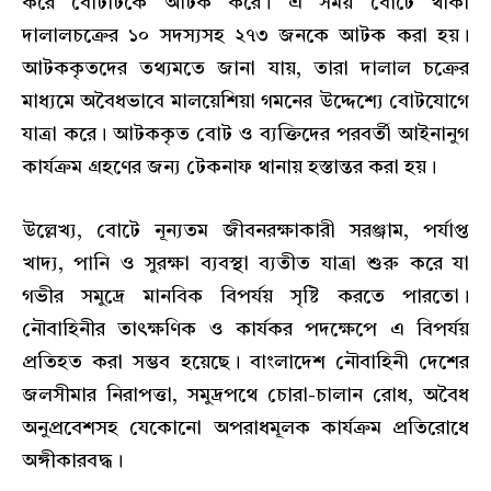
করে বোটটিকে আটক করে। এ সময় বোটে থাকা
দালালচক্রের ১০ সদস্যসহ ২৭৩ জনকে আটক করা হয়।
আটককৃতদের তথ্যমতে জানা যায়, তারা দালাল চক্রের
মাধ্যমে অবৈধভাবে মালয়েশিয়া গমনের উদ্দেশ্যে বোটযোগে
যাত্রা করে। আটককৃত বোট ও ব্যক্তিদের পরবর্তী আইনানুগ
কার্যক্রম গ্রহণের জন্য টেকনাফ থানায় হস্তান্তর করা হয়।
উল্লেখ্য, বোটে নূন্যতম জীবনরক্ষাকারী সরঞ্জাম, পর্যাপ্ত
খাদ্য, পানি ও সুরক্ষা ব্যবস্থা ব্যতীত যাত্রা শুরু করে যা
গভীর সমুদ্রে মানবিক বিপর্যয় সৃষ্টি করতে পারতো।
নৌবাহিনীর তাৎক্ষণিক ও কার্যকর পদক্ষেপে এ বিপর্যয়
প্রতিহত করা সম্ভব হয়েছে। বাংলাদেশ নৌবাহিনী দেশের
জলসীমার নিরাপত্তা, সমুদ্রপথে চোরা-চালান রোধ, অবৈধ
অনুপ্রবেশসহ যেকোনো অপরাধমূলক কার্যক্রম প্রতিরোধে
অঙ্গীকারবদ্ধ।