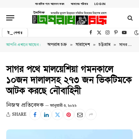
সাংবাদিক পদে আবেদন ফরম
আমাদের পরিবার
LOGIN
ই_পেপার
Facebook
X (Twitter)
Instagram
Pinterest
YouTu
»
»
»
অপরাধ চক্র
সারাদেশ
চট্টগ্রাম
আপনি এখানে আছেন :
সাগর পথে মালয়েশিয়া গমনকালে ১০জন দালালসহ ২৭৩ জন ভিকটিমকে আটক করছে নৌবাহিনী
সাগর পথে মালয়েশিয়া গমনকালে
১০জন দালালসহ ২৭৩ জন ভিকটিমকে
আটক করছে নৌবাহিনী
নিজস্ব প্রতিবেদক
জানুয়ারী ৫, ২০২৬
SHARE