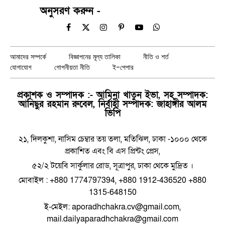
অনুসরণ করুন -
Facebook
X
Instagram
Pinterest
YouTube
WhatsApp
(Twitter)
আমাদের সম্পর্কে
বিজ্ঞাপনের মূল্য তালিকা
নীতি ও শর্ত
যোগাযোগ
গোপনীয়তা নীতি
ই-পেপার
প্রকাশক ও সম্পাদক :- আমিনা খাতুন ইভা, সহ সম্পাদক:
আনিছুর রহমান রুবেল, নির্বাহী সম্পাদক: জাহাঙ্গীর আলম
ভিপি
২১, দিলকুশা, নাসিম চেম্বার তয় তলা, মতিঝিল, ঢাকা -১০০০ থেকে
প্রকাশিত এবং বি এস প্রিন্টং প্রেস,
৫২/২ টয়েবি সার্কুলার রোড, সূত্রাপুর, ঢাকা থেকে মুদ্রিত ।
মোবাইল : +880 1774797394, +880 1912-436520 +880
1315-648150
ই-মেইল: aporadhchakra.cv@gmail.com,
mail.dailyaparadhchakra@gmail.com