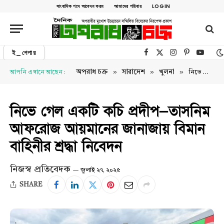
সাংবাদিক পদে আবেদন ফরম
আমাদের পরিবার
LOGIN
ই_পেপার
Facebook
X (Twitter)
Instagram
Pinterest
YouTu
»
»
»
অপরাধ চক্র
সারাদেশ
খুলনা
আপনি এখানে আছেন :
নিভে গেল একটি কচি প্রদীপ—তাসনিম আফরোজ আয়মানের জানাজায় বিমান বাহিনীর শ্রদ্ধা নিবেদন
নিভে গেল একটি কচি প্রদীপ—তাসনিম
আফরোজ আয়মানের জানাজায় বিমান
বাহিনীর শ্রদ্ধা নিবেদন
নিজস্ব প্রতিবেদক
জুলাই ২৭, ২০২৫
SHARE