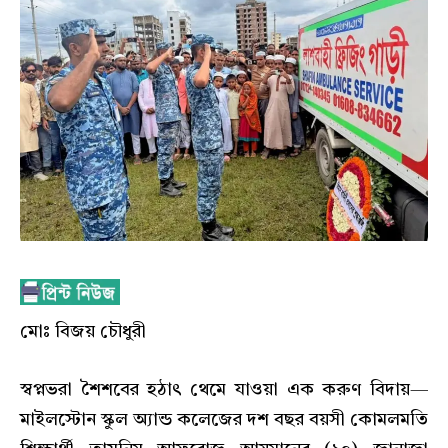
মোঃ বিজয় চৌধুরী
স্বপ্নভরা শৈশবের হঠাৎ থেমে যাওয়া এক করুণ বিদায়—
মাইলস্টোন স্কুল অ্যান্ড কলেজের দশ বছর বয়সী কোমলমতি