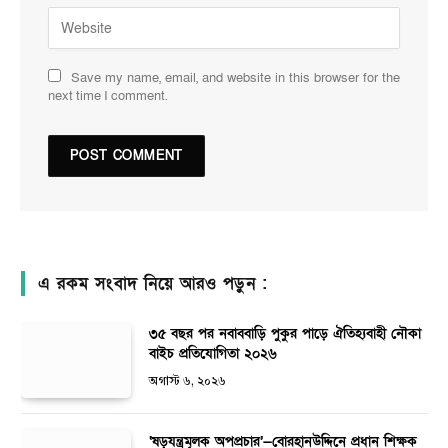
Save my name, email, and website in this browser for the
next time I comment.
এ রকম সংবাদ নিয়ে আরও পড়ুন :
৩৫ বছর পর নবাববাড়ি পুকুর পাড়ে ঐতিহ্যবাহী নৌকা
বাইচ প্রতিযোগিতা ২০২৬
অগাস্ট ৬, ২০২৬
‘ষড়যন্ত্রমূলক অপপ্রচার’—বোরহানউদ্দিনে প্রধান শিক্ষক