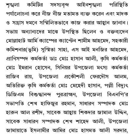
শৃঙ্খলা কমিটির সদস্যবৃন্দ আইনশৃঙ্খলা পরিস্থিতি
পর্যালোচনা করে নীজ নীজ মতামত ব্যক্ত করেন এবং মাদক
ও সন্ত্রাস দমনে সম্মিলিতভাবে কাজ করার আহ্বান জানান।
সভায় অন্যান্যদের মাঝে উপস্থিত ছিলেন ও বক্তব্যদেন
মোল্লাহাট আর্মি ক্যাম্পের ক্যাপ্টেন শামীম আহমেদ, সহকারী
কমিশনার(ভুমি) সুস্মিতা সাহা, এস আই মনজির আহমেদ,
প্রাণিসম্পদ কর্মকর্তা ডাঃ মোঃ হাসান আলী, কৃষি কর্মকর্তা
মোঃ ইমরান হোসেন, সিনিয়র উপজেলা মৎস্য কর্মকর্তা
রাজিব রায়, উপজেলা প্রকৌশলী ফেরদৌস আলম,
অতিরিক্ত কৃষি কর্মকর্তা মোঃ মেহেদী হাসান, পল্লী বিদ্যুৎ
ডিজিএম বিশুদ্ধানন্দ পুরব্রাহ্মণ, উপজেলা বিএনপি’র
সভাপতি শেখ হাফিজুর রহমান, সাধারণ সম্পাদক মোঃ
হারুন আল রশীদ, সাবেক আহ্বায় শিকদার জামাল উদ্দিন,
সাবেক সাধারণ সম্পাদক শেখ শাহেদ আলী, উপজেলা
জামায়াতে ইসলামীর আমির মোঃ হাসমত আলী সরদার,