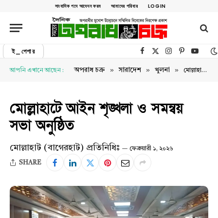
সাংবাদিক পদে আবেদন ফরম
আমাদের পরিবার
LOGIN
ই_পেপার
Facebook
X (Twitter)
Instagram
Pinterest
YouTu
»
»
»
অপরাধ চক্র
সারাদেশ
খুলনা
আপনি এখানে আছেন :
মোল্লাহাটে আইন শৃঙ্খলা ও সমন্বয় সভা অনুষ্ঠিত
মোল্লাহাটে আইন শৃঙ্খলা ও সমন্বয়
সভা অনুষ্ঠিত
মোল্লাহাট (বাগেরহাট) প্রতিনিধিঃ
ফেব্রুয়ারী ১, ২০২৬
SHARE