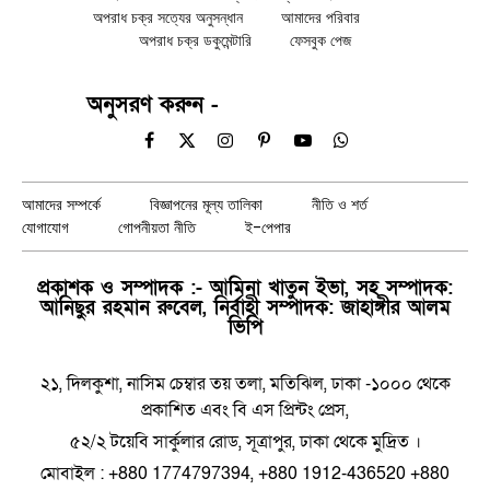
অপরাধ চক্র সত্যের অনুসন্ধান
আমাদের পরিবার
অপরাধ চক্র ডকুমেন্টারি
ফেসবুক পেজ
অনুসরণ করুন -
Facebook
X
Instagram
Pinterest
YouTube
WhatsApp
(Twitter)
আমাদের সম্পর্কে
বিজ্ঞাপনের মূল্য তালিকা
নীতি ও শর্ত
যোগাযোগ
গোপনীয়তা নীতি
ই-পেপার
প্রকাশক ও সম্পাদক :- আমিনা খাতুন ইভা, সহ সম্পাদক:
আনিছুর রহমান রুবেল, নির্বাহী সম্পাদক: জাহাঙ্গীর আলম
ভিপি
২১, দিলকুশা, নাসিম চেম্বার তয় তলা, মতিঝিল, ঢাকা -১০০০ থেকে
প্রকাশিত এবং বি এস প্রিন্টং প্রেস,
৫২/২ টয়েবি সার্কুলার রোড, সূত্রাপুর, ঢাকা থেকে মুদ্রিত ।
মোবাইল : +880 1774797394, +880 1912-436520 +880