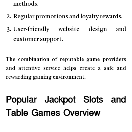
methods.
Regular promotions and loyalty rewards.
User-friendly website design and
customer support.
The combination of reputable game providers
and attentive service helps create a safe and
rewarding gaming environment.
Popular Jackpot Slots and
Table Games Overview