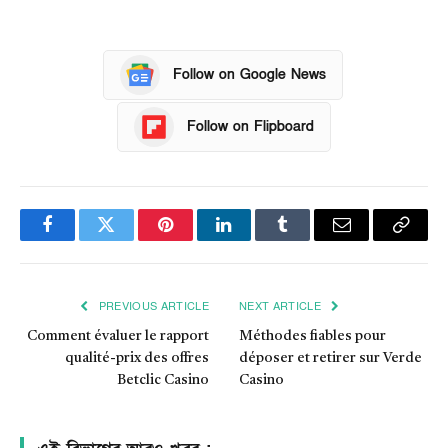
Follow on Google News
Follow on Flipboard
Facebook
Twitter
Pinterest
LinkedIn
Tumblr
Email
Copy
Link
PREVIOUS ARTICLE
NEXT ARTICLE
Comment évaluer le rapport
Méthodes fiables pour
qualité-prix des offres
déposer et retirer sur Verde
Betclic Casino
Casino