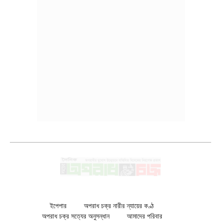
ইপেপার
অপরাধ চক্র নারীর ন্যায়ের কণ্ঠ
অপরাধ চক্র সত্যের অনুসন্ধান
আমাদের পরিবার