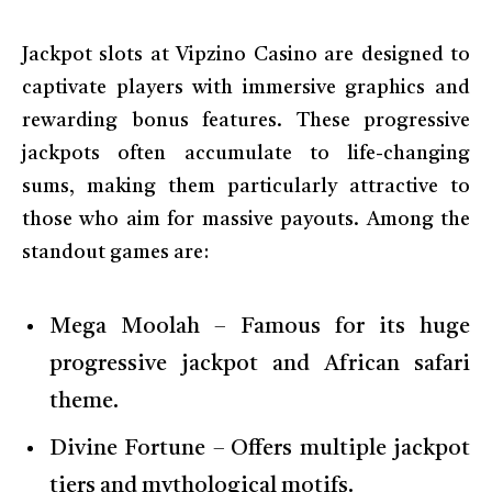
Jackpot slots at Vipzino Casino are designed to
captivate players with immersive graphics and
rewarding bonus features. These progressive
jackpots often accumulate to life-changing
sums, making them particularly attractive to
those who aim for massive payouts. Among the
standout games are:
Mega Moolah – Famous for its huge
progressive jackpot and African safari
theme.
Divine Fortune – Offers multiple jackpot
tiers and mythological motifs.