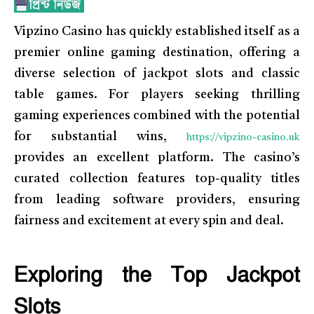
Vipzino Casino has quickly established itself as a
premier online gaming destination, offering a
diverse selection of jackpot slots and classic
table games. For players seeking thrilling
gaming experiences combined with the potential
for substantial wins,
https://vipzino-casino.uk
provides an excellent platform. The casino’s
curated collection features top-quality titles
from leading software providers, ensuring
fairness and excitement at every spin and deal.
Exploring the Top Jackpot
Slots