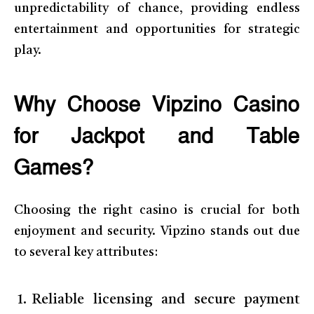
unpredictability of chance, providing endless
entertainment and opportunities for strategic
play.
Why Choose Vipzino Casino
for Jackpot and Table
Games?
Choosing the right casino is crucial for both
enjoyment and security. Vipzino stands out due
to several key attributes:
Reliable licensing and secure payment