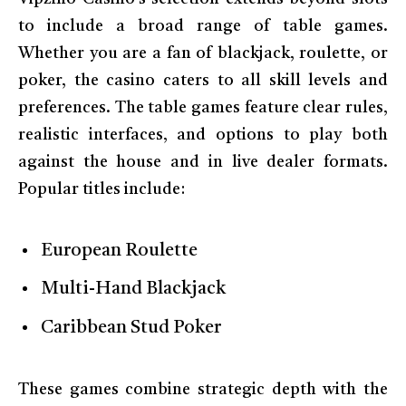
to include a broad range of table games.
Whether you are a fan of blackjack, roulette, or
poker, the casino caters to all skill levels and
preferences. The table games feature clear rules,
realistic interfaces, and options to play both
against the house and in live dealer formats.
Popular titles include:
European Roulette
Multi-Hand Blackjack
Caribbean Stud Poker
These games combine strategic depth with the