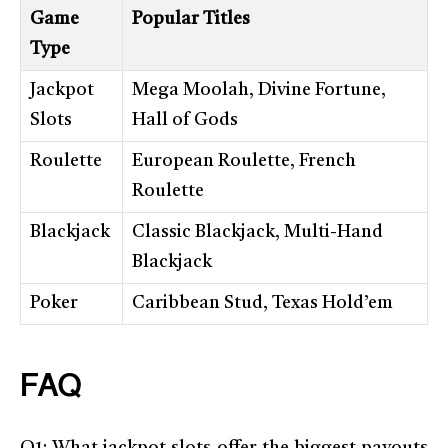
Game
Popular Titles
Type
Jackpot
Mega Moolah, Divine Fortune,
Slots
Hall of Gods
Roulette
European Roulette, French
Roulette
Blackjack
Classic Blackjack, Multi-Hand
Blackjack
Poker
Caribbean Stud, Texas Hold’em
FAQ
Q1: What jackpot slots offer the biggest payouts