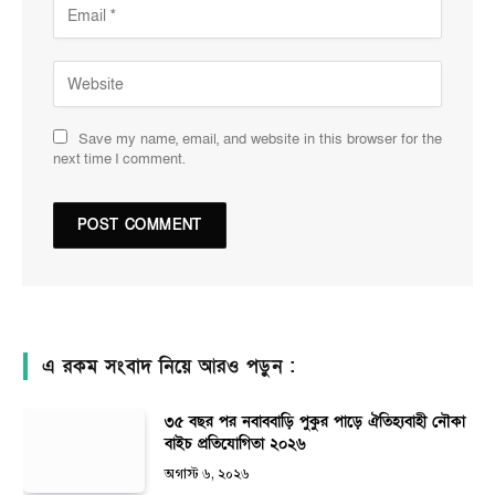
Save my name, email, and website in this browser for the
next time I comment.
এ রকম সংবাদ নিয়ে আরও পড়ুন :
৩৫ বছর পর নবাববাড়ি পুকুর পাড়ে ঐতিহ্যবাহী নৌকা
বাইচ প্রতিযোগিতা ২০২৬
অগাস্ট ৬, ২০২৬