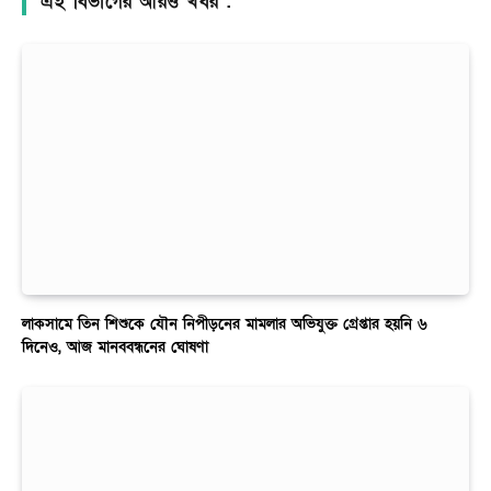
এই বিভাগের আরও খবর :
লাকসামে তিন শিশুকে যৌন নিপীড়নের মামলার অভিযুক্ত গ্রেপ্তার হয়নি ৬
দিনেও, আজ মানববন্ধনের ঘোষণা