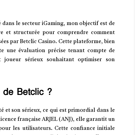
 dans le secteur iGaming, mon objectif est de
ire et structurée pour comprendre comment
sées par Betclic Casino. Cette plateforme, bien
te une évaluation précise tenant compte de
ut joueur sérieux souhaitant optimiser son
e de Betclic ?
té et son sérieux, ce qui est primordial dans le
icence française ARJEL (ANJ), elle garantit un
ur les utilisateurs. Cette confiance initiale