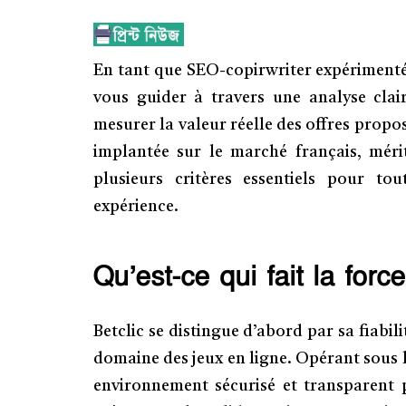
En tant que SEO-copirwriter expérimenté
vous guider à travers une analyse cla
mesurer la valeur réelle des offres propo
implantée sur le marché français, méri
plusieurs critères essentiels pour to
expérience.
Qu’est-ce qui fait la forc
Betclic se distingue d’abord par sa fiabili
domaine des jeux en ligne. Opérant sous l
environnement sécurisé et transparent po