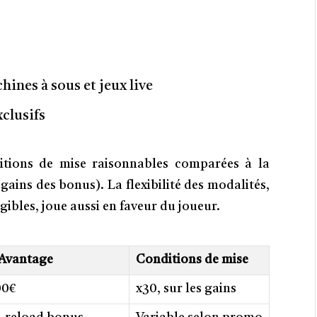
ines à sous et jeux live
clusifs
tions de mise raisonnables comparées à la
ains des bonus). La flexibilité des modalités,
ibles, joue aussi en faveur du joueur.
Avantage
Conditions de mise
00€
x30, sur les gains