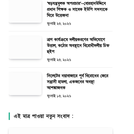
‘ষড়যন্ত্রমূলক অপপ্রচার’—বোরহানউদ্দিনে
প্রধান শিক্ষক ও সাবেক ইউপি সদস্যকে
ঘিরে উত্তেজনা
জুলাই ২৫, ২০২৬
ত্রাণ কার্যক্রমে দলীয়করণের অভিযোগে
উত্তাল, কঠোর অবস্থানে বিরোধীদলীয় চিফ
হুইপ
জুলাই ২৫, ২০২৬
সিলেটের নয়াবাজারে পূর্ব বিরোধের জেরে
সন্ত্রাসী হামলা, একজনের অবস্থা
আশঙ্কাজনক
জুলাই ১৫, ২০২৬
এই মাত্র পাওয়া নতুন সংবাদ :