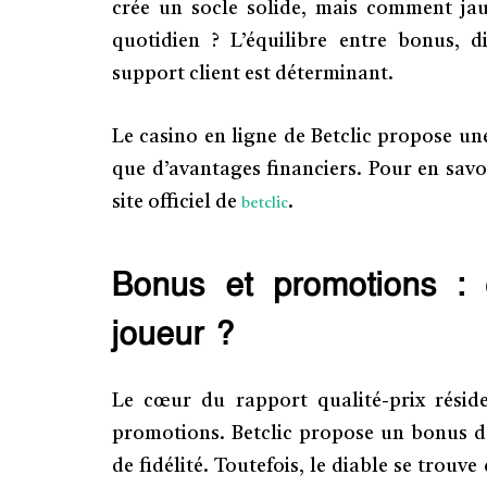
crée un socle solide, mais comment jau
quotidien ? L’équilibre entre bonus, di
support client est déterminant.
Le casino en ligne de Betclic propose un
que d’avantages financiers. Pour en savoi
site officiel de
.
betclic
Bonus et promotions : 
joueur ?
Le cœur du rapport qualité-prix résid
promotions. Betclic propose un bonus d
de fidélité. Toutefois, le diable se trouv