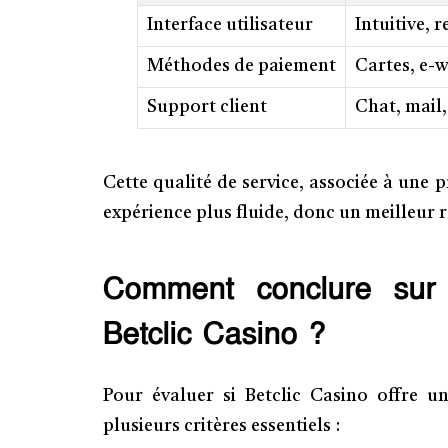
Interface utilisateur
Intuitive, 
Méthodes de paiement
Cartes, e-w
Support client
Chat, mail
Cette qualité de service, associée à une 
expérience plus fluide, donc un meilleur 
Comment conclure sur l
Betclic Casino ?
Pour évaluer si Betclic Casino offre u
plusieurs critères essentiels :