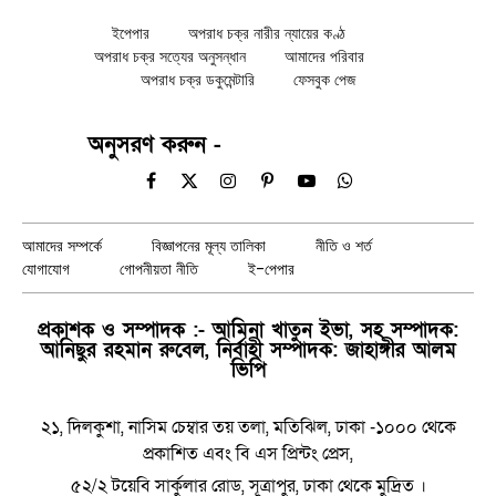
ইপেপার
অপরাধ চক্র নারীর ন্যায়ের কণ্ঠ
অপরাধ চক্র সত্যের অনুসন্ধান
আমাদের পরিবার
অপরাধ চক্র ডকুমেন্টারি
ফেসবুক পেজ
অনুসরণ করুন -
Facebook
X
Instagram
Pinterest
YouTube
WhatsApp
(Twitter)
আমাদের সম্পর্কে
বিজ্ঞাপনের মূল্য তালিকা
নীতি ও শর্ত
যোগাযোগ
গোপনীয়তা নীতি
ই-পেপার
প্রকাশক ও সম্পাদক :- আমিনা খাতুন ইভা, সহ সম্পাদক:
আনিছুর রহমান রুবেল, নির্বাহী সম্পাদক: জাহাঙ্গীর আলম
ভিপি
২১, দিলকুশা, নাসিম চেম্বার তয় তলা, মতিঝিল, ঢাকা -১০০০ থেকে
প্রকাশিত এবং বি এস প্রিন্টং প্রেস,
৫২/২ টয়েবি সার্কুলার রোড, সূত্রাপুর, ঢাকা থেকে মুদ্রিত ।