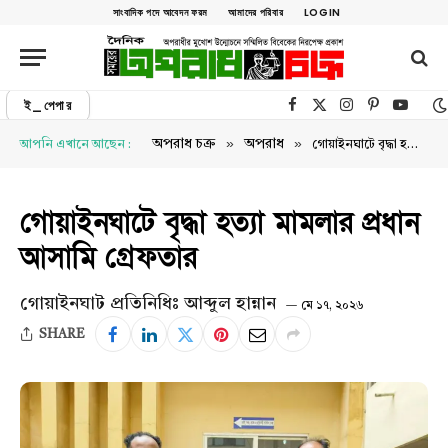
সাংবাদিক পদে আবেদন ফরম
আমাদের পরিবার
LOGIN
ই_পেপার
Facebook
X (Twitter)
Instagram
Pinterest
YouTu
»
»
অপরাধ চক্র
অপরাধ
আপনি এখানে আছেন :
গোয়াইনঘাটে বৃদ্ধা হত্যা মামলার প্রধান আসামি গ্রেফতার
গোয়াইনঘাটে বৃদ্ধা হত্যা মামলার প্রধান
আসামি গ্রেফতার
গোয়াইনঘাট প্রতিনিধিঃ আব্দুল হান্নান
মে ১৭, ২০২৬
SHARE