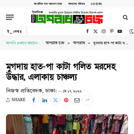
সাংবাদিক পদে আবেদন ফরম
আমাদের পরিবার
LOGIN
ই_পেপার
Facebook
X (Twitter)
Instagram
Pinterest
YouTu
»
»
অপরাধ চক্র
অপরাধ
আপনি এখানে আছেন :
মুগদায় হাত-পা কাটা গলিত মরদেহ উদ্ধার, এলাকায় চাঞ্চল্য
মুগদায় হাত-পা কাটা গলিত মরদেহ
উদ্ধার, এলাকায় চাঞ্চল্য
নিজস্ব প্রতিবেদক, ঢাকা:
মে ১৭, ২০২৬
SHARE