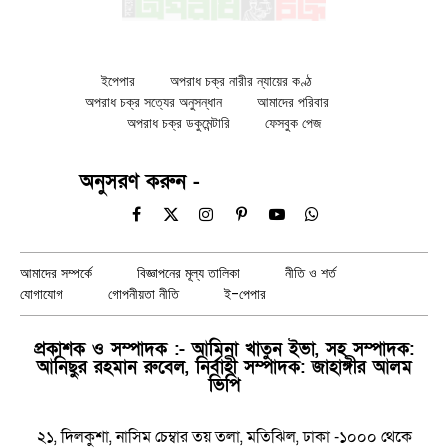
ইপেপার
অপরাধ চক্র নারীর ন্যায়ের কণ্ঠ
অপরাধ চক্র সত্যের অনুসন্ধান
আমাদের পরিবার
অপরাধ চক্র ডকুমেন্টারি
ফেসবুক পেজ
অনুসরণ করুন -
Facebook
X
Instagram
Pinterest
YouTube
WhatsApp
(Twitter)
আমাদের সম্পর্কে
বিজ্ঞাপনের মূল্য তালিকা
নীতি ও শর্ত
যোগাযোগ
গোপনীয়তা নীতি
ই-পেপার
প্রকাশক ও সম্পাদক :- আমিনা খাতুন ইভা, সহ সম্পাদক:
আনিছুর রহমান রুবেল, নির্বাহী সম্পাদক: জাহাঙ্গীর আলম
ভিপি
২১, দিলকুশা, নাসিম চেম্বার তয় তলা, মতিঝিল, ঢাকা -১০০০ থেকে