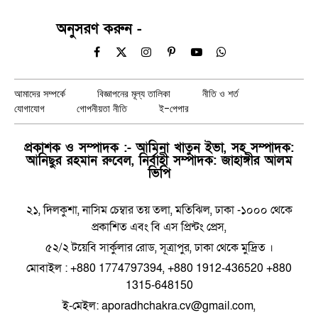
অনুসরণ করুন -
Facebook
X
Instagram
Pinterest
YouTube
WhatsApp
(Twitter)
আমাদের সম্পর্কে
বিজ্ঞাপনের মূল্য তালিকা
নীতি ও শর্ত
যোগাযোগ
গোপনীয়তা নীতি
ই-পেপার
প্রকাশক ও সম্পাদক :- আমিনা খাতুন ইভা, সহ সম্পাদক:
আনিছুর রহমান রুবেল, নির্বাহী সম্পাদক: জাহাঙ্গীর আলম
ভিপি
২১, দিলকুশা, নাসিম চেম্বার তয় তলা, মতিঝিল, ঢাকা -১০০০ থেকে
প্রকাশিত এবং বি এস প্রিন্টং প্রেস,
৫২/২ টয়েবি সার্কুলার রোড, সূত্রাপুর, ঢাকা থেকে মুদ্রিত ।
মোবাইল : +880 1774797394, +880 1912-436520 +880
1315-648150
ই-মেইল: aporadhchakra.cv@gmail.com,