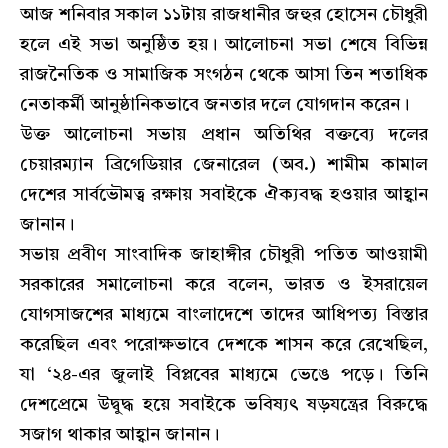
আজ শনিবার সকাল ১১টায় রাজধানীর জহুর হোসেন চৌধুরী
হলে এই সভা অনুষ্ঠিত হয়। আলোচনা সভা শেষে বিভিন্ন
রাজনৈতিক ও সামাজিক সংগঠন থেকে আসা তিন শতাধিক
নেতাকর্মী আনুষ্ঠানিকভাবে জনতার দলে যোগদান করেন।
​উক্ত আলোচনা সভায় প্রধান অতিথির বক্তব্যে দলের
চেয়ারম্যান ব্রিগেডিয়ার জেনারেল (অব.) শামীম কামাল
দেশের সার্বভৌমত্ব রক্ষায় সবাইকে ঐক্যবদ্ধ হওয়ার আহ্বান
জানান।
​সভায় প্রবীণ সাংবাদিক জাহাঙ্গীর চৌধুরী পতিত আওয়ামী
সরকারের সমালোচনা করে বলেন, ভারত ও ইসরায়েল
যোগসাজশের মাধ্যমে বাংলাদেশে তাদের আধিপত্য বিস্তার
করেছিল এবং পরোক্ষভাবে দেশকে শাসন করে রেখেছিল,
যা ‘২৪-এর জুলাই বিপ্লবের মাধ্যমে ভেঙে পড়ে। তিনি
দেশপ্রেমে উদ্বুদ্ধ হয়ে সবাইকে ভবিষ্যৎ ষড়যন্ত্রের বিরুদ্ধে
সজাগ থাকার আহ্বান জানান।