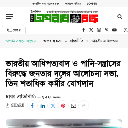
সাংবাদিক পদে আবেদন ফরম
আমাদের পরিবার
LOGIN
ই_পেপার
Facebook
X (Twitter)
Instagram
Pinterest
YouTu
»
»
অপরাধ চক্র
রাজনীতি
আপনি এখানে আছেন :
ভারতীয় আধিপত্যবাদ ও পানি-সন্ত্রাসের বিরুদ্ধে জনতার দলের আলোচনা সভা, তিন শতাধিক কর্মীর যোগদান
ভারতীয় আধিপত্যবাদ ও পানি-সন্ত্রাসের
বিরুদ্ধে জনতার দলের আলোচনা সভা,
তিন শতাধিক কর্মীর যোগদান
ঢাকা প্রতিনিধি:
জুন ২৭, ২০২৬
SHARE