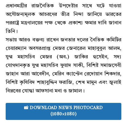
প্রধানমন্ত্রীর রাজনৈতিক উপদেষ্টার সাথে ঘটে যাওয়া
অসৌজন্যমূলক আচরণের তীব্র নিন্দা জানিয়ে ভারতের
পররাষ্ট্র মন্ত্রণালয়ের পক্ষ থেকে প্রকাশ্য ক্ষমার দাবি জানান
তিনি।
​সভায় আরও বক্তব্য রাখেন জনতার দলের নৈতিক কমিটির
চেয়ারম্যান অবসরপ্রাপ্ত মেজর জেনারেল মাহাবুবুল আলম,
যুগ্ম মহাসচিব মেজর (অব.) জাকির হুসেইন, সদ্য
যোগদানকৃত যুগ্ম মহাসচিব ফুয়াদ সাকী, বিশিষ্ট সমাজসেবী
জাহান আরা আবেদীন, মেরিন ক্যাপ্টেন রেদোয়ান শিকদার,
বিশিষ্ট কৃষিবিদ শাহাবুদ্দিন ফরাজি, শেখ মামুন এবং জুলাই
বিপ্লবের যোদ্ধা আফসানা মনা ও জামাল।
📸 DOWNLOAD NEWS PHOTOCARD
(1080×1080)