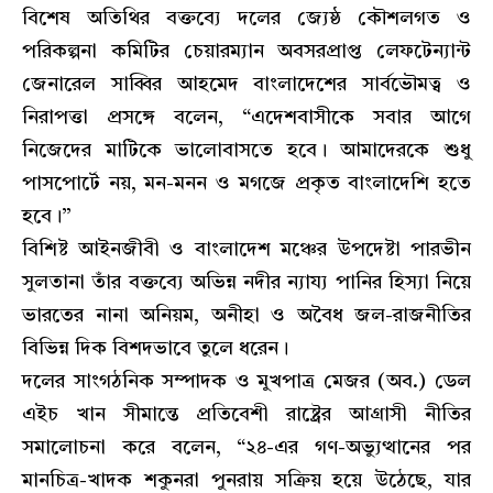
​বিশেষ অতিথির বক্তব্যে দলের জ্যেষ্ঠ কৌশলগত ও
পরিকল্পনা কমিটির চেয়ারম্যান অবসরপ্রাপ্ত লেফটেন্যান্ট
জেনারেল সাব্বির আহমেদ বাংলাদেশের সার্বভৌমত্ব ও
নিরাপত্তা প্রসঙ্গে বলেন, “এদেশবাসীকে সবার আগে
নিজেদের মাটিকে ভালোবাসতে হবে। আমাদেরকে শুধু
পাসপোর্টে নয়, মন-মনন ও মগজে প্রকৃত বাংলাদেশি হতে
হবে।”
​বিশিষ্ট আইনজীবী ও বাংলাদেশ মঞ্চের উপদেষ্টা পারভীন
সুলতানা তাঁর বক্তব্যে অভিন্ন নদীর ন্যায্য পানির হিস্যা নিয়ে
ভারতের নানা অনিয়ম, অনীহা ও অবৈধ জল-রাজনীতির
বিভিন্ন দিক বিশদভাবে তুলে ধরেন।
​দলের সাংগঠনিক সম্পাদক ও মুখপাত্র মেজর (অব.) ডেল
এইচ খান সীমান্তে প্রতিবেশী রাষ্ট্রের আগ্রাসী নীতির
সমালোচনা করে বলেন, “২৪-এর গণ-অভ্যুত্থানের পর
মানচিত্র-খাদক শকুনরা পুনরায় সক্রিয় হয়ে উঠেছে, যার