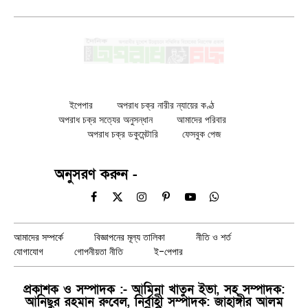
ইপেপার
অপরাধ চক্র নারীর ন্যায়ের কণ্ঠ
অপরাধ চক্র সত্যের অনুসন্ধান
আমাদের পরিবার
অপরাধ চক্র ডকুমেন্টারি
ফেসবুক পেজ
অনুসরণ করুন -
Facebook
X
Instagram
Pinterest
YouTube
WhatsApp
(Twitter)
আমাদের সম্পর্কে
বিজ্ঞাপনের মূল্য তালিকা
নীতি ও শর্ত
যোগাযোগ
গোপনীয়তা নীতি
ই-পেপার
প্রকাশক ও সম্পাদক :- আমিনা খাতুন ইভা, সহ সম্পাদক:
আনিছুর রহমান রুবেল, নির্বাহী সম্পাদক: জাহাঙ্গীর আলম