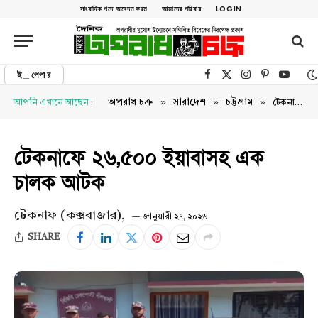
সাংবাদিক পদে আবেদন ফরম
আমাদের পরিবার
LOGIN
ই_পেপার
Facebook
X (Twitter)
Instagram
Pinterest
YouTu
»
»
»
অপরাধ চক্র
সারাদেশ
চট্টগ্রাম
আপনি এখানে আছেন :
টেকনাফে ২৬,৫০০ ইয়াবাসহ এক চালক আটক
টেকনাফে ২৬,৫০০ ইয়াবাসহ এক
চালক আটক
টেকনাফ (কক্সবাজার),
জানুয়ারী ২৭, ২০২৬
SHARE