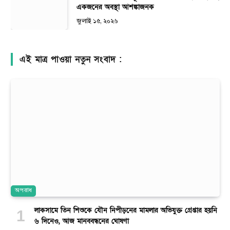
একজনের অবস্থা আশঙ্কাজনক
জুলাই ১৫, ২০২৬
এই মাত্র পাওয়া নতুন সংবাদ :
অপরাধ
লাকসামে তিন শিশুকে যৌন নিপীড়নের মামলার অভিযুক্ত গ্রেপ্তার হয়নি
৬ দিনেও, আজ মানববন্ধনের ঘোষণা