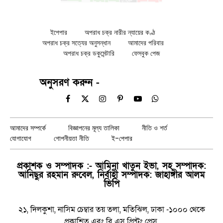
ইপেপার
অপরাধ চক্র নারীর ন্যায়ের কণ্ঠ
অপরাধ চক্র সত্যের অনুসন্ধান
আমাদের পরিবার
অপরাধ চক্র ডকুমেন্টারি
ফেসবুক পেজ
অনুসরণ করুন -
Facebook
X
Instagram
Pinterest
YouTube
WhatsApp
(Twitter)
আমাদের সম্পর্কে
বিজ্ঞাপনের মূল্য তালিকা
নীতি ও শর্ত
যোগাযোগ
গোপনীয়তা নীতি
ই-পেপার
প্রকাশক ও সম্পাদক :- আমিনা খাতুন ইভা, সহ সম্পাদক:
আনিছুর রহমান রুবেল, নির্বাহী সম্পাদক: জাহাঙ্গীর আলম
ভিপি
২১, দিলকুশা, নাসিম চেম্বার তয় তলা, মতিঝিল, ঢাকা -১০০০ থেকে
প্রকাশিত এবং বি এস প্রিন্টং প্রেস,