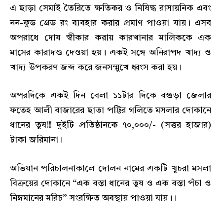
এ ছাড়া সেমাই তৈরিতে ক্ষতিকর ও নিষিদ্ধ রাসায়নিক এবং
নন-ফুড গ্রেড রং ব্যবহার করার প্রমাণ পাওয়া যায়। এসব
অপরাধে দোষ স্বীকার করায় কারখানার মালিককে এক
মাসের কারাদণ্ড দেওয়া হয়। একই সঙ্গে অনিরাপদ খাদ্য ও
খাদ্য উপকরণ জব্দ করে জনসম্মুখে ধ্বংস করা হয়।
অপরদিকে একই দিন বেলা ১১টার দিকে বগুড়া জেলার
ফতেহ আলী বাজারের ছাতা পট্টির গলিতে মসলার দোকানে
ধানের তুষ!!! দুইটি প্রতিষ্ঠানকে ৭০,০০০/- (সত্তর হাজার)
টাকা জরিমানা।
অভিযান পরিচালনাকালে দোলন নামের একটি খুচরা মসলা
বিক্রয়ের দোকানে “এক বস্তা ধানের তুষ ও এক বস্তা পঁচা ও
নিম্নমানের মরিচ” সংরক্ষিত অবস্থায় পাওয়া যায়।।