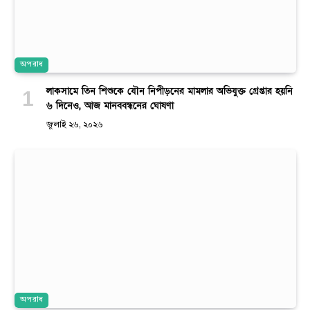
অপরাধ
লাকসামে তিন শিশুকে যৌন নিপীড়নের মামলার অভিযুক্ত গ্রেপ্তার হয়নি
৬ দিনেও, আজ মানববন্ধনের ঘোষণা
জুলাই ২৬, ২০২৬
অপরাধ