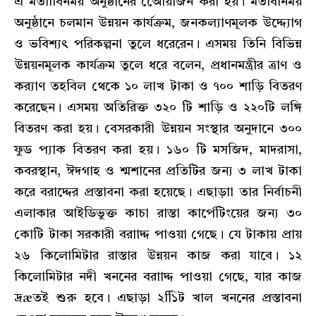
এ মতবিিিনময় অনুষ্ঠানের আেেয়াজন করা হয়। মতবিনিময়
অনুষ্ঠানে চলমান উন্নয়ন কার্যক্রম, জনকল্যাণমূলক উদ্দ্যোগ
ও ভবিশ্যৎ পরিকল্পনা তুলে ধরেরেন। এসময় তিনি বিভিন্ন
উন্নয়নমূলক কার্যক্রম তুলে ধরে বলেন, প্রধানমন্ত্রীর ত্রাণ ও
কর‌্যাণ তহবিল থেকে ১০ লাখ টাকা ও ৭০০ শাড়ি বিতরণ
করেছেন। এসময় অতিরিক্ত ৩২০ টি শাড়ি ও ২২০টি লঙ্গি
বিতরণ করা হয়। বেসরকারী উন্নয়ন সংস্থার অনুদানে ৩০০
ফুড প্যাক বিতরণ করা হয়। ১৬০ টি মসজিদ, মাদরাসা,
কবরস্থান, ঈদগাহ ও শ্মশানের প্রতিটির জন্য ৩ লাখ টাকা
করে বরাদ্দের প্রস্তাবনা করা হয়েছে। এছাড়াা তার নির্বাচনী
এলাকার আইডিভুক্ত কাচা রাস্তা কার্পেটিংয়ের জন্য ৩০
কোটি টাকা সরকারী বরাাদ্দ পাওয়া গেছে। যে টাকায় প্রায়
২৬ কিলোমিটার রাস্তার উন্নয়ন কাজ করা যাবে। ১২
কিলোমিটার নদী খননের বরাাদ্দ পাওয়া গেছে, যার কাজ
দ্রæতই শুরু হবে। এছাড়া ২১িিট খাল খননের প্রস্তাবনা