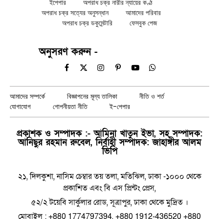
ইপেপার
অপরাধ চক্র নারীর ন্যায়ের কণ্ঠ
অপরাধ চক্র সত্যের অনুসন্ধান
আমাদের পরিবার
অপরাধ চক্র ডকুমেন্টারি
ফেসবুক পেজ
অনুসরণ করুন -
Facebook
X
Instagram
Pinterest
YouTube
WhatsApp
(Twitter)
আমাদের সম্পর্কে
বিজ্ঞাপনের মূল্য তালিকা
নীতি ও শর্ত
যোগাযোগ
গোপনীয়তা নীতি
ই-পেপার
প্রকাশক ও সম্পাদক :- আমিনা খাতুন ইভা, সহ সম্পাদক:
আনিছুর রহমান রুবেল, নির্বাহী সম্পাদক: জাহাঙ্গীর আলম
ভিপি
২১, দিলকুশা, নাসিম চেম্বার তয় তলা, মতিঝিল, ঢাকা -১০০০ থেকে
প্রকাশিত এবং বি এস প্রিন্টং প্রেস,
৫২/২ টয়েবি সার্কুলার রোড, সূত্রাপুর, ঢাকা থেকে মুদ্রিত ।
মোবাইল : +880 1774797394, +880 1912-436520 +880