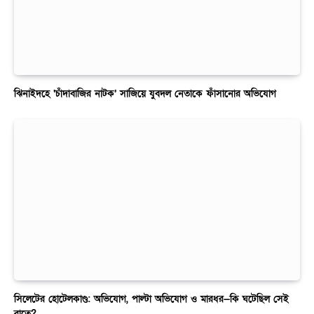
ঝিনাইদহে ‘চাঁদাবাজির নাটক’ সাজিয়ে যুবদল নেতাকে ফাঁসানোর অভিযোগ
সিলেটের হোটেলকাণ্ড: অভিযোগ, পাল্টা অভিযোগ ও মারধর—কি ঘটেছিল সেই
রাতে?