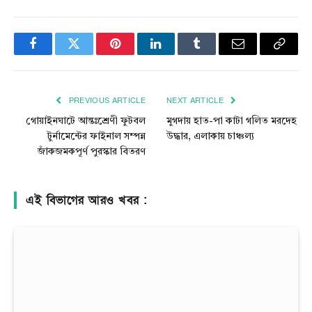
Facebook
Twitter
Pinterest
LinkedIn
Tumblr
Email
Copy
Link
PREVIOUS ARTICLE
NEXT ARTICLE
গোয়াইনঘাটে আন্তঃশ্রেণী ফুটবল
মুগদায় হাত-পা কাটা গলিত মরদেহ
টুর্নামেন্টের ফাইনাল সম্পন্ন
উদ্ধার, এলাকায় চাঞ্চল্য
জাঁকজমকপূর্ণ পুরস্কার বিতরণ
এই বিভাগের আরও খবর :