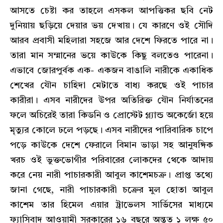
আসতে চেষ্টা কর তাহলে এসকল আপত্তিকর ছবি নেট
দুনিয়ায় ছড়িয়ে দেয়ার ভয় দেখায়। যে কারণে ওই সৌদি
আরব প্রবাসী মহিলারা সহজে আর দেশে ফিরতে পারে না।
তারা মান সম্মানের ভয়ে কাউকে কিছু বলতেও পারেনা।
এভাবে জোরপুর্বক এক- একজন বাঙালি নারীকে একাধিক
শেখের যৌন চাহিদা মেটাতে বাধ্য করছে ওই পাচার
কারীরা। এসব নারীদের উপর অতিরিক্ত যৌন নির্যাতনের
ফলে অচিরেই তারা কিডনি ও প্রোস্টেট গ্ল্যান্ড অকের্জো হয়ে
মৃত্যুর কোলে ঢলে পড়ছে। এসব নারীদের পারিবারিক চাপে
পড়ে কাউকে দেশে ফেরালে বিমান ভাড়া সহ আনুষঙ্গিক
খরচ ওই ভুক্তভোগীর পরিবারের লোকদের থেকে আদায়
করে নেয় নারী পাচারকারী আবুল কাশেমচক্র। প্রাপ্ত তথ্যে
জানা গেছে, নারী পাচারকারী চক্রের মুল হোতা আবুল
কাশেম তার হিমেল এয়ার ট্রাভেলস সার্ভিসের মাধ্যমে
ফ্যাসিবাদ আওয়ামী সরকারের ১৬ বছরে অন্তত ১ লক্ষ ৫০