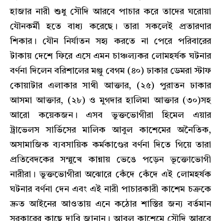
হাজার নারী শুধু সৌদি আরবে পাচার করে তাদের ঘরোয়া
যৌনকর্মী হতে বাধ্য করেছে। তারা সকলেই প্রতারণার
শিকার। যৌন নির্যাতন সহ্য করতে না পেরে পরিবারের
টাকায় দেশে ফিরে এসে এমন চাঞ্চল্যকর লোমহর্ষক ঘটনার
বর্ণনা দিলেন বরিশালের মঞ্জু বেগম (৪০) ঢাকার ডেমরা স্টাফ
কোয়াটার এলাকার সাথী আক্তার, (২৫) পুরাতন ঢাকার
আসমা আক্তার, (২৮) ও মুগদার হালিমা আক্তার (৩০)সহ
আরো কয়েকজন। এসব ভুক্তভোগীরা হিমেল এয়ার
ট্রাভেলস সার্ভিসের মালিক আবুল কাশেমের অনৈতিক,
অসামাজিক ব্যবসায়িক কর্মকাণ্ডের বর্ণনা দিতে গিয়ে তারা
প্রতিবেদকের সম্মুখে কান্নায় ভেঙে পড়েন ভূক্তোভোগী
নারীরা। ভুক্তভোগীরা অঝোরে কেঁদে কেঁদে এই লোমহর্ষক
ঘটনার বর্ণনা দেন এবং এই নারী পাচারকারী কাশেম চক্রকে
দ্রুত আইনের আওতায় এনে কঠোর শাস্তির জন্য বর্তমান
সরকারের কাছে দাবি জানান। আবুল কাশেমে সৌদি আরবে