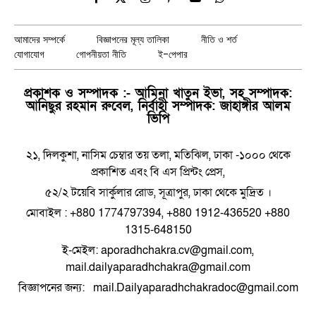
Facebook
X
Instagram
Pinterest
YouTube
WhatsApp
(Twitter)
আমাদের সম্পর্কে
বিজ্ঞাপনের মূল্য তালিকা
নীতি ও শর্ত
যোগাযোগ
গোপনীয়তা নীতি
ই-পেপার
প্রকাশক ও সম্পাদক :- আমিনা খাতুন ইভা, সহ সম্পাদক:
আনিছুর রহমান রুবেল, নির্বাহী সম্পাদক: জাহাঙ্গীর আলম
ভিপি
২১, দিলকুশা, নাসিম চেম্বার তয় তলা, মতিঝিল, ঢাকা -১০০০ থেকে
প্রকাশিত এবং বি এস প্রিন্টং প্রেস,
৫২/২ টয়েবি সার্কুলার রোড, সূত্রাপুর, ঢাকা থেকে মুদ্রিত ।
মোবাইল : +880 1774797394, +880 1912-436520 +880
1315-648150
ই-মেইল: aporadhchakra.cv@gmail.com,
mail.dailyaparadhchakra@gmail.com
বিজ্ঞাপনের জন্য: mail.Dailyaparadhchakradoc@gmail.com