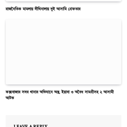
রাজনৈতিক মামলায় দীঘিনালায় দুই আসামি গ্রেফতার
কক্সবাজার সদর থানার অভিযানে অস্ত্র, ইয়াবা ও অবৈধ সামগ্রীসহ ২ আসামী
আটক