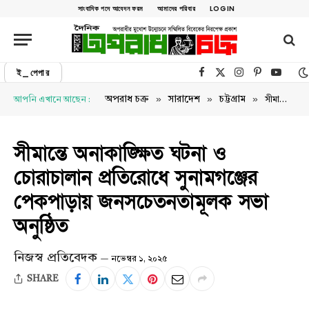
সাংবাদিক পদে আবেদন ফরম
আমাদের পরিবার
LOGIN
ই_পেপার
Facebook
X (Twitter)
Instagram
Pinterest
YouTu
»
»
»
অপরাধ চক্র
সারাদেশ
চট্টগ্রাম
আপনি এখানে আছেন :
সীমান্তে অনাকাঙ্ক্ষিত ঘটনা ও চোরাচালান প্রতিরোধে সুনামগঞ্জের পেকপাড়ায় জনসচেতনতামূলক সভা অনুষ্ঠিত
সীমান্তে অনাকাঙ্ক্ষিত ঘটনা ও
চোরাচালান প্রতিরোধে সুনামগঞ্জের
পেকপাড়ায় জনসচেতনতামূলক সভা
অনুষ্ঠিত
নিজস্ব প্রতিবেদক
নভেম্বর ১, ২০২৫
SHARE