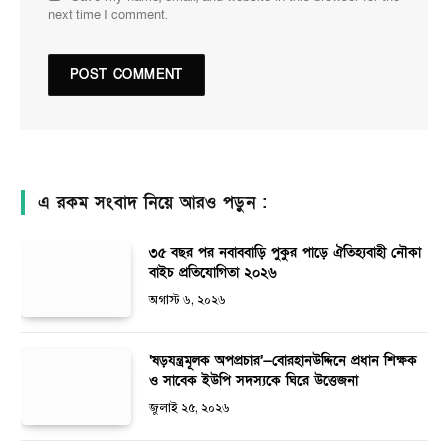
next time I comment.
এ রকম সংবাদ নিয়ে আরও পড়ুন :
৩৫ বছর পর নবাববাড়ি পুকুর পাড়ে ঐতিহ্যবাহী নৌকা
বাইচ প্রতিযোগিতা ২০২৬
অগাস্ট ৬, ২০২৬
‘ষড়যন্ত্রমূলক অপপ্রচার’—বোরহানউদ্দিনে প্রধান শিক্ষক
ও সাবেক ইউপি সদস্যকে ঘিরে উত্তেজনা
জুলাই ২৫, ২০২৬