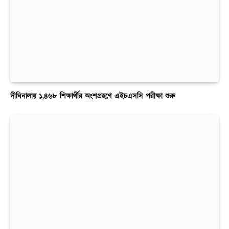
দীঘিনালায় ১,৪৬৮ শিক্ষার্থীর অংশগ্রহণে এইচএসসি পরীক্ষা শুরু