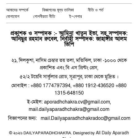
(Twitter)
আমাদের সম্পর্কে
বিজ্ঞাপনের মূল্য তালিকা
নীতি ও শর্ত
যোগাযোগ
গোপনীয়তা নীতি
ই-পেপার
প্রকাশক ও সম্পাদক :- আমিনা খাতুন ইভা, সহ সম্পাদক:
আনিছুর রহমান রুবেল, নির্বাহী সম্পাদক: জাহাঙ্গীর আলম
ভিপি
২১, দিলকুশা, নাসিম চেম্বার তয় তলা, মতিঝিল, ঢাকা -১০০০ থেকে
প্রকাশিত এবং বি এস প্রিন্টং প্রেস,
৫২/২ টয়েবি সার্কুলার রোড, সূত্রাপুর, ঢাকা থেকে মুদ্রিত ।
মোবাইল : +880 1774797394, +880 1912-436520 +880
1315-648150
ই-মেইল: aporadhchakra.cv@gmail.com,
mail.dailyaparadhchakra@gmail.com
বিজ্ঞাপনের জন্য: mail.Dailyaparadhchakradoc@gmail.com
All Daily Aparadh
© ২০২৬ DAILYAPARADHCHAKRA. Designed by