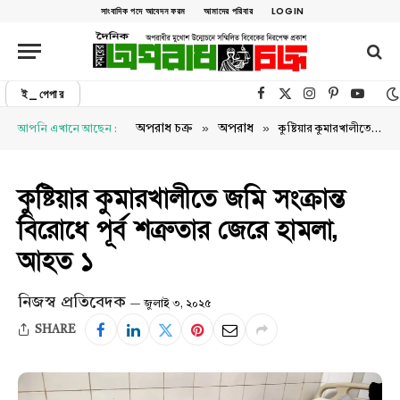
সাংবাদিক পদে আবেদন ফরম
আমাদের পরিবার
LOGIN
ই_পেপার
Facebook
X (Twitter)
Instagram
Pinterest
YouTu
»
»
অপরাধ চক্র
অপরাধ
আপনি এখানে আছেন :
কুষ্টিয়ার কুমারখালীতে জমি সংক্রান্ত বিরোধে পূর্ব শত্রুতার জেরে হামলা, আহত ১
কুষ্টিয়ার কুমারখালীতে জমি সংক্রান্ত
বিরোধে পূর্ব শত্রুতার জেরে হামলা,
আহত ১
নিজস্ব প্রতিবেদক
জুলাই ৩, ২০২৫
SHARE