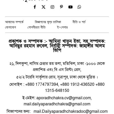
Facebook
X
Instagram
Pinterest
YouTube
WhatsApp
(Twitter)
আমাদের সম্পর্কে
বিজ্ঞাপনের মূল্য তালিকা
নীতি ও শর্ত
যোগাযোগ
গোপনীয়তা নীতি
ই-পেপার
প্রকাশক ও সম্পাদক :- আমিনা খাতুন ইভা, সহ সম্পাদক:
আনিছুর রহমান রুবেল, নির্বাহী সম্পাদক: জাহাঙ্গীর আলম
ভিপি
২১, দিলকুশা, নাসিম চেম্বার তয় তলা, মতিঝিল, ঢাকা -১০০০ থেকে
প্রকাশিত এবং বি এস প্রিন্টং প্রেস,
৫২/২ টয়েবি সার্কুলার রোড, সূত্রাপুর, ঢাকা থেকে মুদ্রিত ।
মোবাইল : +880 1774797394, +880 1912-436520 +880
1315-648150
ই-মেইল: aporadhchakra.cv@gmail.com,
mail.dailyaparadhchakra@gmail.com
বিজ্ঞাপনের জন্য: mail.Dailyaparadhchakradoc@gmail.com