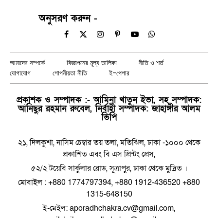
অনুসরণ করুন -
Facebook
X
Instagram
Pinterest
YouTube
WhatsApp
(Twitter)
আমাদের সম্পর্কে
বিজ্ঞাপনের মূল্য তালিকা
নীতি ও শর্ত
যোগাযোগ
গোপনীয়তা নীতি
ই-পেপার
প্রকাশক ও সম্পাদক :- আমিনা খাতুন ইভা, সহ সম্পাদক:
আনিছুর রহমান রুবেল, নির্বাহী সম্পাদক: জাহাঙ্গীর আলম
ভিপি
২১, দিলকুশা, নাসিম চেম্বার তয় তলা, মতিঝিল, ঢাকা -১০০০ থেকে
প্রকাশিত এবং বি এস প্রিন্টং প্রেস,
৫২/২ টয়েবি সার্কুলার রোড, সূত্রাপুর, ঢাকা থেকে মুদ্রিত ।
মোবাইল : +880 1774797394, +880 1912-436520 +880
1315-648150
ই-মেইল: aporadhchakra.cv@gmail.com,