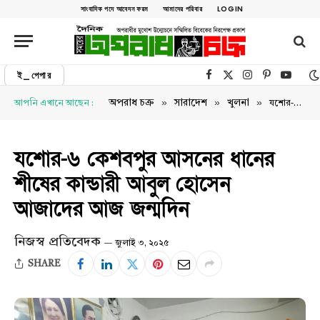
সাংবাদিক পদে আবেদন ফরম
আমাদের পরিবার
LOGIN
ই_পেপার
Facebook
X (Twitter)
Instagram
Pinterest
YouTu
»
»
»
অপরাধ চক্র
সারাদেশ
খুলনা
আপনি এখানে আছেন :
যশোর-৬ কেশবপুর আসনের ধানের শীষের কান্ডারী আবুল হোসেন আজাদের আজ জন্মদিন
যশোর-৬ কেশবপুর আসনের ধানের
শীষের কান্ডারী আবুল হোসেন
আজাদের আজ জন্মদিন
নিজস্ব প্রতিবেদক
জুলাই ৩, ২০২৫
SHARE