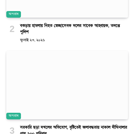
অপরাধ
বগুড়ায় হামলায় নিহত স্বেচ্ছাসেবক দলের সাবেক আহ্বায়ক, তদন্তে
পুলিশ
জুলাই ২৩, ২০২৬
অপরাধ
সরকারি ছড়া দখলের অভিযোগ, বৃষ্টিতেই জলাবদ্ধতায় নাকাল দীঘিনালার
প্রায় ২০০ পরিবার