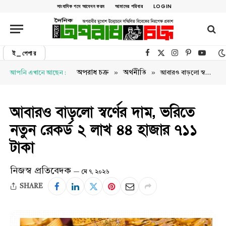
সাংবাদিক পদে আবেদন ফরম
আমাদের পরিবার
LOGIN
ই_পেপার
Facebook
X (Twitter)
Instagram
Pinterest
YouTu
»
»
অপরাধ চক্র
অর্থনীতি
আপনি এখানে আছেন :
আবারও বাড়লো স্বর্ণের দাম, ভরিতে নতুন রেকর্ড ২ লাখ ৪৪ হাজার ৭১১ টাকা
আবারও বাড়লো স্বর্ণের দাম, ভরিতে
নতুন রেকর্ড ২ লাখ ৪৪ হাজার ৭১১
টাকা
নিজস্ব প্রতিবেদক
মে ৭, ২০২৬
SHARE