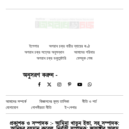
ইপেপার
অপরাধ চক্র নারীর ন্যায়ের কণ্ঠ
অপরাধ চক্র সত্যের অনুসন্ধান
আমাদের পরিবার
অপরাধ চক্র ডকুমেন্টারি
ফেসবুক পেজ
অনুসরণ করুন -
Facebook
X
Instagram
Pinterest
YouTube
WhatsApp
(Twitter)
আমাদের সম্পর্কে
বিজ্ঞাপনের মূল্য তালিকা
নীতি ও শর্ত
যোগাযোগ
গোপনীয়তা নীতি
ই-পেপার
প্রকাশক ও সম্পাদক :- আমিনা খাতুন ইভা, সহ সম্পাদক:
আনিছুর রহমান রুবেল, নির্বাহী সম্পাদক: জাহাঙ্গীর আলম