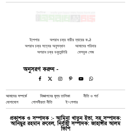
ইপেপার
অপরাধ চক্র নারীর ন্যায়ের কণ্ঠ
অপরাধ চক্র সত্যের অনুসন্ধান
আমাদের পরিবার
অপরাধ চক্র ডকুমেন্টারি
ফেসবুক পেজ
অনুসরণ করুন -
Facebook
X
Instagram
Pinterest
YouTube
WhatsApp
(Twitter)
আমাদের সম্পর্কে
বিজ্ঞাপনের মূল্য তালিকা
নীতি ও শর্ত
যোগাযোগ
গোপনীয়তা নীতি
ই-পেপার
প্রকাশক ও সম্পাদক :- আমিনা খাতুন ইভা, সহ সম্পাদক:
আনিছুর রহমান রুবেল, নির্বাহী সম্পাদক: জাহাঙ্গীর আলম
ভিপি