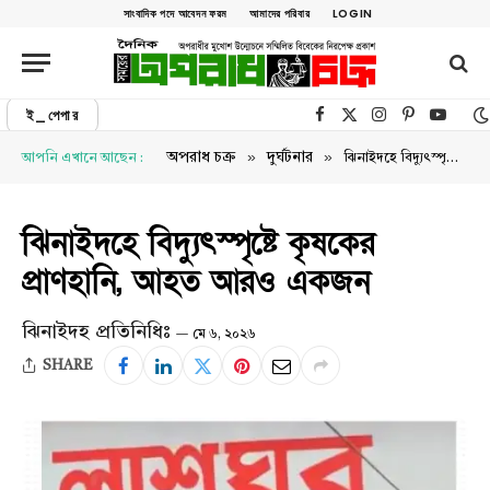
সাংবাদিক পদে আবেদন ফরম
আমাদের পরিবার
LOGIN
ই_পেপার
Facebook
X (Twitter)
Instagram
Pinterest
YouTu
»
»
অপরাধ চক্র
দুর্ঘটনার
আপনি এখানে আছেন :
ঝিনাইদহে বিদ্যুৎস্পৃষ্টে কৃষকের প্রাণহানি, আহত আরও একজন
ঝিনাইদহে বিদ্যুৎস্পৃষ্টে কৃষকের
প্রাণহানি, আহত আরও একজন
ঝিনাইদহ প্রতিনিধিঃ
মে ৬, ২০২৬
SHARE