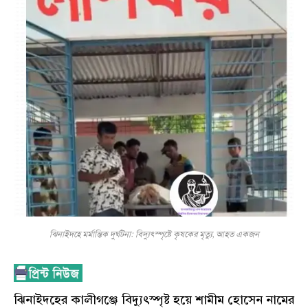
ঝিনাইদহে মর্মান্তিক দুর্ঘটনা: বিদ্যুৎস্পৃষ্টে কৃষকের মৃত্যু, আহত একজন
ঝিনাইদহের কালীগঞ্জে বিদ্যুৎস্পৃষ্ট হয়ে শামীম হোসেন নামের