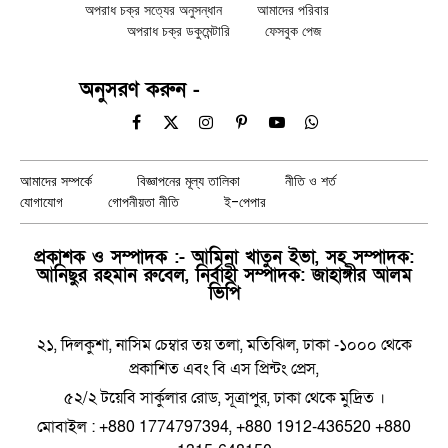
অপরাধ চক্র সত্যের অনুসন্ধান
আমাদের পরিবার
অপরাধ চক্র ডকুমেন্টারি
ফেসবুক পেজ
অনুসরণ করুন -
Facebook
X
Instagram
Pinterest
YouTube
WhatsApp
(Twitter)
আমাদের সম্পর্কে
বিজ্ঞাপনের মূল্য তালিকা
নীতি ও শর্ত
যোগাযোগ
গোপনীয়তা নীতি
ই-পেপার
প্রকাশক ও সম্পাদক :- আমিনা খাতুন ইভা, সহ সম্পাদক:
আনিছুর রহমান রুবেল, নির্বাহী সম্পাদক: জাহাঙ্গীর আলম
ভিপি
২১, দিলকুশা, নাসিম চেম্বার তয় তলা, মতিঝিল, ঢাকা -১০০০ থেকে
প্রকাশিত এবং বি এস প্রিন্টং প্রেস,
৫২/২ টয়েবি সার্কুলার রোড, সূত্রাপুর, ঢাকা থেকে মুদ্রিত ।
মোবাইল : +880 1774797394, +880 1912-436520 +880