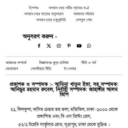
ইপেপার
অপরাধ চক্র নারীর ন্যায়ের কণ্ঠ
অপরাধ চক্র সত্যের অনুসন্ধান
আমাদের পরিবার
অপরাধ চক্র ডকুমেন্টারি
ফেসবুক পেজ
অনুসরণ করুন -
Facebook
X
Instagram
Pinterest
YouTube
WhatsApp
(Twitter)
আমাদের সম্পর্কে
বিজ্ঞাপনের মূল্য তালিকা
নীতি ও শর্ত
যোগাযোগ
গোপনীয়তা নীতি
ই-পেপার
প্রকাশক ও সম্পাদক :- আমিনা খাতুন ইভা, সহ সম্পাদক:
আনিছুর রহমান রুবেল, নির্বাহী সম্পাদক: জাহাঙ্গীর আলম
ভিপি
২১, দিলকুশা, নাসিম চেম্বার তয় তলা, মতিঝিল, ঢাকা -১০০০ থেকে
প্রকাশিত এবং বি এস প্রিন্টং প্রেস,
৫২/২ টয়েবি সার্কুলার রোড, সূত্রাপুর, ঢাকা থেকে মুদ্রিত ।