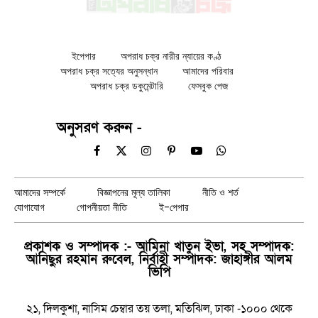
ইপেপার
অপরাধ চক্র নারীর ন্যায়ের কণ্ঠ
অপরাধ চক্র সত্যের অনুসন্ধান
আমাদের পরিবার
অপরাধ চক্র ডকুমেন্টারি
ফেসবুক পেজ
অনুসরণ করুন -
Facebook
X
Instagram
Pinterest
YouTube
WhatsApp
(Twitter)
আমাদের সম্পর্কে
বিজ্ঞাপনের মূল্য তালিকা
নীতি ও শর্ত
যোগাযোগ
গোপনীয়তা নীতি
ই-পেপার
প্রকাশক ও সম্পাদক :- আমিনা খাতুন ইভা, সহ সম্পাদক:
আনিছুর রহমান রুবেল, নির্বাহী সম্পাদক: জাহাঙ্গীর আলম
ভিপি
২১, দিলকুশা, নাসিম চেম্বার তয় তলা, মতিঝিল, ঢাকা -১০০০ থেকে