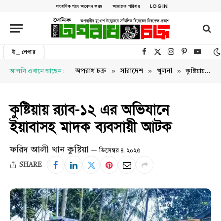
সাংবাদিক পদে আবেদন ফরম
আমাদের পরিবার
LOGIN
ই_পেপার
Facebook
X (Twitter)
Instagram
Pinterest
YouTu
»
»
»
অপরাধ চক্র
সারাদেশ
খুলনা
আপনি এখানে আছেন :
কুষ্টিয়ায় র‍্যাব-১২ এর অভিযানে ইয়াবাসহ মাদক ব্যবসায়ী আটক
কুষ্টিয়ায় র‍্যাব-১২ এর অভিযানে
ইয়াবাসহ মাদক ব্যবসায়ী আটক
ফরিদ আলী খান কুষ্টিয়া
ডিসেম্বর ৪, ২০২৫
SHARE