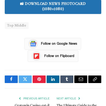
📸 DOWNLOAD NEWS PHOTOCARD
(1080×1080)
Top Middle
Follow on Google News
Follow on Flipboard
Facebook
Twitter
Pinterest
LinkedIn
Tumblr
Email
Copy
Link
PREVIOUS ARTICLE
NEXT ARTICLE
Gratowin Casino est-il
The Ultimate Guide to the