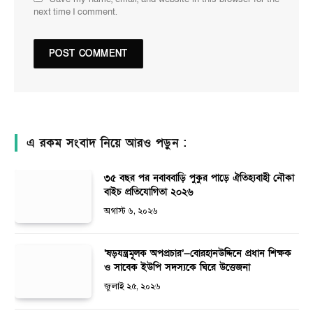
next time I comment.
এ রকম সংবাদ নিয়ে আরও পড়ুন :
৩৫ বছর পর নবাববাড়ি পুকুর পাড়ে ঐতিহ্যবাহী নৌকা
বাইচ প্রতিযোগিতা ২০২৬
অগাস্ট ৬, ২০২৬
‘ষড়যন্ত্রমূলক অপপ্রচার’—বোরহানউদ্দিনে প্রধান শিক্ষক
ও সাবেক ইউপি সদস্যকে ঘিরে উত্তেজনা
জুলাই ২৫, ২০২৬