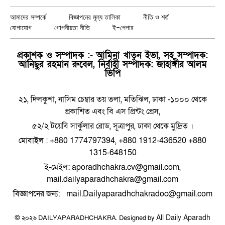
(Twitter)
আমাদের সম্পর্কে
বিজ্ঞাপনের মূল্য তালিকা
নীতি ও শর্ত
যোগাযোগ
গোপনীয়তা নীতি
ই-পেপার
প্রকাশক ও সম্পাদক :- আমিনা খাতুন ইভা, সহ সম্পাদক:
আনিছুর রহমান রুবেল, নির্বাহী সম্পাদক: জাহাঙ্গীর আলম
ভিপি
২১, দিলকুশা, নাসিম চেম্বার তয় তলা, মতিঝিল, ঢাকা -১০০০ থেকে
প্রকাশিত এবং বি এস প্রিন্টং প্রেস,
৫২/২ টয়েবি সার্কুলার রোড, সূত্রাপুর, ঢাকা থেকে মুদ্রিত ।
মোবাইল : +880 1774797394, +880 1912-436520 +880
1315-648150
ই-মেইল: aporadhchakra.cv@gmail.com,
mail.dailyaparadhchakra@gmail.com
বিজ্ঞাপনের জন্য: mail.Dailyaparadhchakradoc@gmail.com
All Daily Aparadh
© ২০২৬ DAILYAPARADHCHAKRA. Designed by