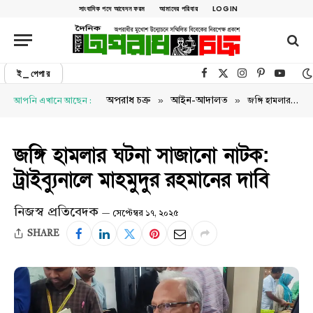
সাংবাদিক পদে আবেদন ফরম
আমাদের পরিবার
LOGIN
ই_পেপার
Facebook
X (Twitter)
Instagram
Pinterest
YouTu
»
»
অপরাধ চক্র
আইন-আদালত
আপনি এখানে আছেন :
জঙ্গি হামলার ঘটনা সাজানো নাটক: ট্রাইব্যুনালে মাহমুদুর রহমানের দাবি
জঙ্গি হামলার ঘটনা সাজানো নাটক:
ট্রাইব্যুনালে মাহমুদুর রহমানের দাবি
নিজস্ব প্রতিবেদক
সেপ্টেম্বর ১৭, ২০২৫
SHARE