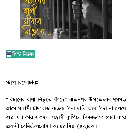
স্টাপ রিপোর্টারঃ
“বিচারের বাণী নিভৃতে কাঁদে” রাজনগর উপজেলার গয়ঘড়
গ্রামে সন্ত্রাসী চাঁদাবাজ কতৃক চাঁদা দাবি করে চাঁদা না পেয়ে
অত্র এলাকার একদ়ল সন্ত্রাসী কুপিয়ে নির্মমভাবে হত্যা করে
প্রবাসী রেমিটেন্সযোদ্ধা কয়ছর মিয়া (৫৫)কে।