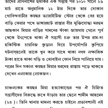
তাদের প্রাণনাশের হুমকির এক সপ্তাহ পর ২০১০ সালে ২৬
মার্চ রাতে অনুমানিক ১২ টার দিকে তার দোকান
গোবিন্দবাটীর কয়ছর ভ্যারাইটিজ স্টোর থেকে বের হয়ে
বাড়ি ফেরার পথে ভাঙ্গারহাট রাস্তার বীর মুক্তিযোদ্ধা মরহুম
আছকান মিয়ার বাড়ির সামনের ফাঁকা জায়গায় গেলে পুর্ব
থেকে উৎপেতে থাকা ঐ সন্ত্রাসী চক্র তার উপর রাম-দা
হকিস্টিক চায়নিজ কুড়াল দিয়ে উপর্যোপরি কুপিয়ে
ঘটনাস্হলেই তাকে খুন করে সাথে থাকা নগদ লক্ষাধিক
টাকা হাতে থাকা গড়ি ও মোবাইল ফোন নিয়ে পালিয়ে যায়।
পরের দিন সকাল কয়ছর মিয়ার মরদেহ রাস্তায় পড়ে থাকতে
দেখেন এলাকার লোকজন।
চাঞ্চল্যকর কয়ছর মিয়া হত্যাকান্ডের পর ঐ চিহ্নিত
সন্ত্রাসীদের বিরুদ্ধে রুখে দাঁড়ায় তার ছেলে শামীম আহমেদ
(২৫ )। তিনি থানায় মামলা করতে চাইলে প্রভাবশালী এই