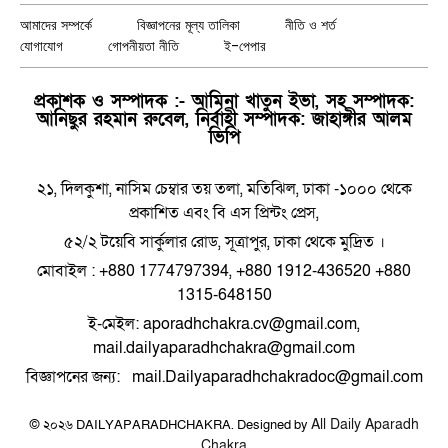
আমাদের সম্পর্কে
বিজ্ঞাপনের মূল্য তালিকা
নীতি ও শর্ত
যোগাযোগ
গোপনীয়তা নীতি
ই-পেপার
প্রকাশক ও সম্পাদক :- আমিনা খাতুন ইভা, সহ সম্পাদক:
আনিছুর রহমান রুবেল, নির্বাহী সম্পাদক: জাহাঙ্গীর আলম
ভিপি
২১, দিলকুশা, নাসিম চেম্বার তয় তলা, মতিঝিল, ঢাকা -১০০০ থেকে
প্রকাশিত এবং বি এস প্রিন্টং প্রেস,
৫২/২ টয়েবি সার্কুলার রোড, সূত্রাপুর, ঢাকা থেকে মুদ্রিত ।
মোবাইল : +880 1774797394, +880 1912-436520 +880
1315-648150
ই-মেইল: aporadhchakra.cv@gmail.com,
mail.dailyaparadhchakra@gmail.com
বিজ্ঞাপনের জন্য: mail.Dailyaparadhchakradoc@gmail.com
All Daily Aparadh
© ২০২৬ DAILYAPARADHCHAKRA. Designed by
Chakra