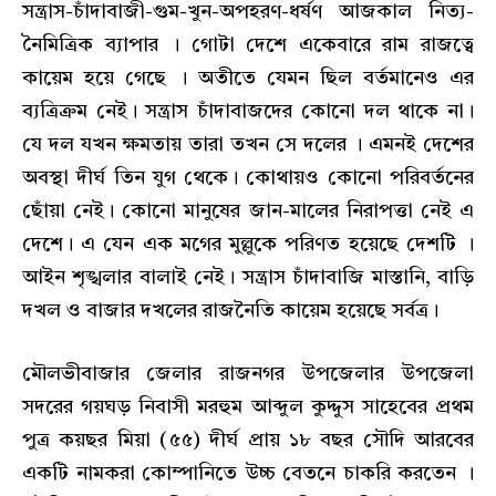
সন্ত্রাস-চাঁদাবাজী-গুম-খুন-অপহরণ-ধর্ষণ আজকাল নিত্য-
নৈমিত্রিক ব্যাপার । গোটা দেশে একেবারে রাম রাজত্বে
কায়েম হয়ে গেছে । অতীতে যেমন ছিল বর্তমানেও এর
ব্যত্রিক্রম নেই। সন্ত্রাস চাঁদাবাজদের কোনো দল থাকে না।
যে দল যখন ক্ষমতায় তারা তখন সে দলের । এমনই দেশের
অবস্থা দীর্ঘ তিন যুগ থেকে। কোথায়ও কোনো পরিবর্তনের
ছোঁয়া নেই। কোনো মানুষের জান-মালের নিরাপত্তা নেই এ
দেশে। এ যেন এক মগের মুল্লুকে পরিণত হয়েছে দেশটি ।
আইন শৃঙ্খলার বালাই নেই। সন্ত্রাস চাঁদাবাজি মাস্তানি, বাড়ি
দখল ও বাজার দখলের রাজনৈতি কায়েম হয়েছে সর্বত্র।
মৌলভীবাজার জেলার রাজনগর উপজেলার উপজেলা
সদরের গয়ঘড় নিবাসী মরহুম আব্দুল কুদ্দুস সাহেবের প্রথম
পুত্র কয়ছর মিয়া (৫৫) দীর্ঘ প্রায় ১৮ বছর সৌদি আরবের
একটি নামকরা কোম্পানিতে উচ্চ বেতনে চাকরি করতেন ।