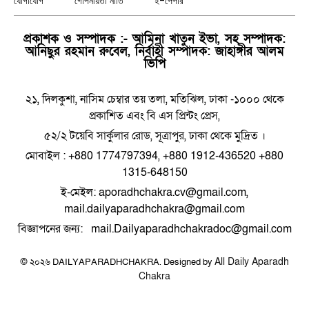
যোগাযোগ
গোপনীয়তা নীতি
ই-পেপার
প্রকাশক ও সম্পাদক :- আমিনা খাতুন ইভা, সহ সম্পাদক:
আনিছুর রহমান রুবেল, নির্বাহী সম্পাদক: জাহাঙ্গীর আলম
ভিপি
২১, দিলকুশা, নাসিম চেম্বার তয় তলা, মতিঝিল, ঢাকা -১০০০ থেকে
প্রকাশিত এবং বি এস প্রিন্টং প্রেস,
৫২/২ টয়েবি সার্কুলার রোড, সূত্রাপুর, ঢাকা থেকে মুদ্রিত ।
মোবাইল : +880 1774797394, +880 1912-436520 +880
1315-648150
ই-মেইল: aporadhchakra.cv@gmail.com,
mail.dailyaparadhchakra@gmail.com
বিজ্ঞাপনের জন্য: mail.Dailyaparadhchakradoc@gmail.com
All Daily Aparadh
© ২০২৬ DAILYAPARADHCHAKRA. Designed by
Chakra