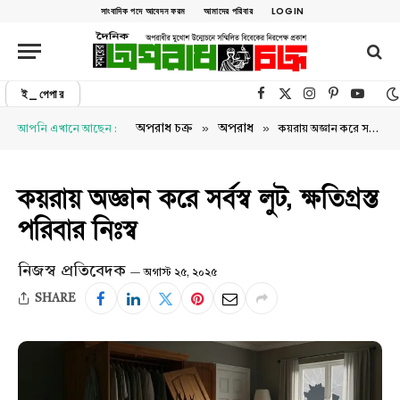
সাংবাদিক পদে আবেদন ফরম
আমাদের পরিবার
LOGIN
ই_পেপার
Facebook
X (Twitter)
Instagram
Pinterest
YouTu
»
»
অপরাধ চক্র
অপরাধ
আপনি এখানে আছেন :
কয়রায় অজ্ঞান করে সর্বস্ব লুট, ক্ষতিগ্রস্ত পরিবার নিঃস্ব
কয়রায় অজ্ঞান করে সর্বস্ব লুট, ক্ষতিগ্রস্ত
পরিবার নিঃস্ব
নিজস্ব প্রতিবেদক
অগাস্ট ২৫, ২০২৫
SHARE