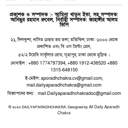
প্রকাশক ও সম্পাদক :- আমিনা খাতুন ইভা, সহ সম্পাদক:
আনিছুর রহমান রুবেল, নির্বাহী সম্পাদক: জাহাঙ্গীর আলম
ভিপি
২১, দিলকুশা, নাসিম চেম্বার তয় তলা, মতিঝিল, ঢাকা -১০০০ থেকে
প্রকাশিত এবং বি এস প্রিন্টং প্রেস,
৫২/২ টয়েবি সার্কুলার রোড, সূত্রাপুর, ঢাকা থেকে মুদ্রিত ।
মোবাইল : +880 1774797394, +880 1912-436520 +880
1315-648150
ই-মেইল: aporadhchakra.cv@gmail.com,
mail.dailyaparadhchakra@gmail.com
বিজ্ঞাপনের জন্য: mail.Dailyaparadhchakradoc@gmail.com
All Daily Aparadh
© ২০২৬ DAILYAPARADHCHAKRA. Designed by
Chakra