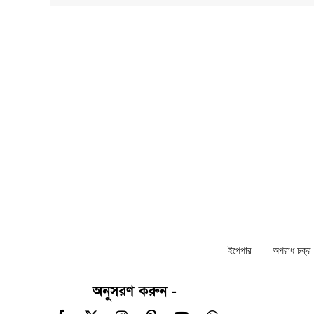
ইপেপার
অপরাধ চক্র ন
অনুসরণ করুন -