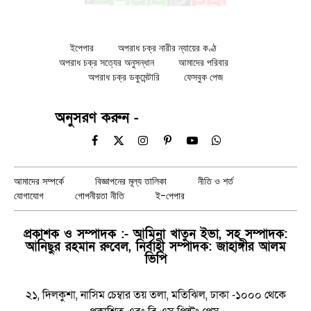
ইপেপার
অপরাধ চক্র নারীর ন্যায়ের কণ্ঠ
অপরাধ চক্র সত্যের অনুসন্ধান
আমাদের পরিবার
অপরাধ চক্র ডকুমেন্টারি
ফেসবুক পেজ
অনুসরণ করুন -
Facebook
X
Instagram
Pinterest
YouTube
WhatsApp
(Twitter)
আমাদের সম্পর্কে
বিজ্ঞাপনের মূল্য তালিকা
নীতি ও শর্ত
যোগাযোগ
গোপনীয়তা নীতি
ই-পেপার
প্রকাশক ও সম্পাদক :- আমিনা খাতুন ইভা, সহ সম্পাদক:
আনিছুর রহমান রুবেল, নির্বাহী সম্পাদক: জাহাঙ্গীর আলম
ভিপি
২১, দিলকুশা, নাসিম চেম্বার তয় তলা, মতিঝিল, ঢাকা -১০০০ থেকে