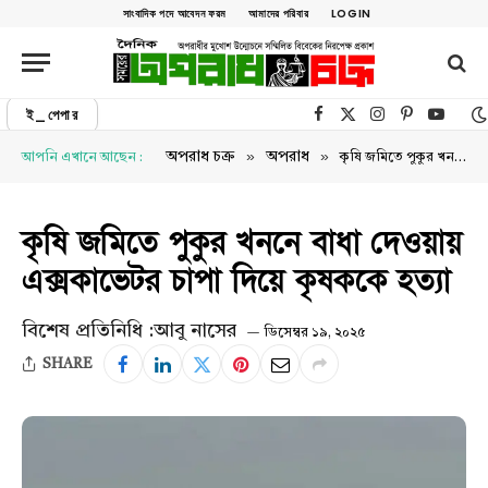
সাংবাদিক পদে আবেদন ফরম
আমাদের পরিবার
LOGIN
ই_পেপার
Facebook
X (Twitter)
Instagram
Pinterest
YouTu
»
»
অপরাধ চক্র
অপরাধ
আপনি এখানে আছেন :
কৃষি জমিতে পুকুর খননে বাধা দেওয়ায় এক্সকাভেটর চাপা দিয়ে কৃষককে হত্যা
কৃষি জমিতে পুকুর খননে বাধা দেওয়ায়
এক্সকাভেটর চাপা দিয়ে কৃষককে হত্যা
বিশেষ প্রতিনিধি :আবু নাসের
ডিসেম্বর ১৯, ২০২৫
SHARE