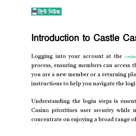
Introduction to Castle Ca
Logging into your account at the
casin
process, ensuring members can access t
you are a new member or a returning playe
instructions to help you navigate the logi
Understanding the login steps is essen
Casino prioritises user security while
concentrate on enjoying a broad range of