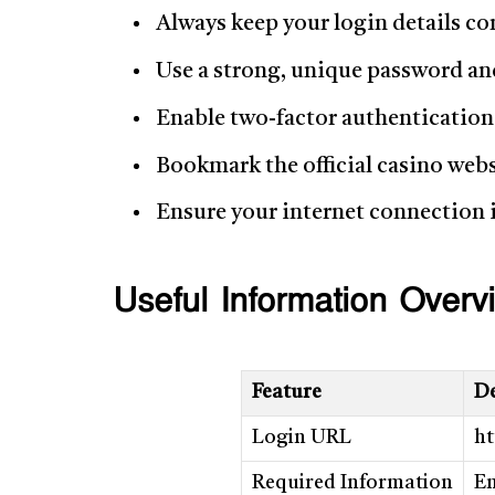
Always keep your login details co
Use a strong, unique password and
Enable two-factor authentication 
Bookmark the official casino websi
Ensure your internet connection i
Useful Information Overv
Feature
De
Login URL
ht
Required Information
Em