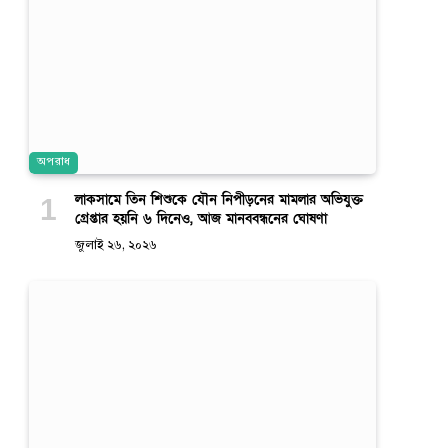
অপরাধ
লাকসামে তিন শিশুকে যৌন নিপীড়নের মামলার অভিযুক্ত
গ্রেপ্তার হয়নি ৬ দিনেও, আজ মানববন্ধনের ঘোষণা
জুলাই ২৬, ২০২৬