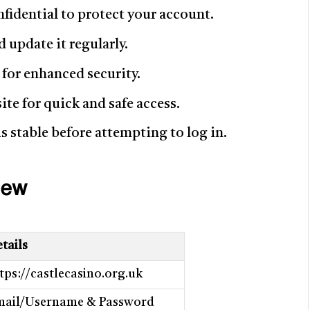
nfidential to protect your account.
 update it regularly.
for enhanced security.
te for quick and safe access.
s stable before attempting to log in.
iew
tails
tps://castlecasino.org.uk
ail/Username & Password