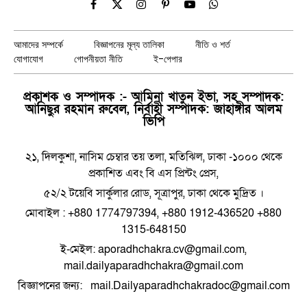
Facebook
X
Instagram
Pinterest
YouTube
WhatsApp
(Twitter)
আমাদের সম্পর্কে
বিজ্ঞাপনের মূল্য তালিকা
নীতি ও শর্ত
যোগাযোগ
গোপনীয়তা নীতি
ই-পেপার
প্রকাশক ও সম্পাদক :- আমিনা খাতুন ইভা, সহ সম্পাদক:
আনিছুর রহমান রুবেল, নির্বাহী সম্পাদক: জাহাঙ্গীর আলম
ভিপি
২১, দিলকুশা, নাসিম চেম্বার তয় তলা, মতিঝিল, ঢাকা -১০০০ থেকে
প্রকাশিত এবং বি এস প্রিন্টং প্রেস,
৫২/২ টয়েবি সার্কুলার রোড, সূত্রাপুর, ঢাকা থেকে মুদ্রিত ।
মোবাইল : +880 1774797394, +880 1912-436520 +880
1315-648150
ই-মেইল: aporadhchakra.cv@gmail.com,
mail.dailyaparadhchakra@gmail.com
বিজ্ঞাপনের জন্য: mail.Dailyaparadhchakradoc@gmail.com