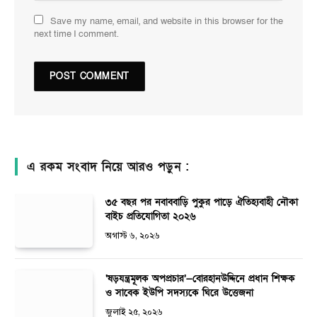
Save my name, email, and website in this browser for the
next time I comment.
এ রকম সংবাদ নিয়ে আরও পড়ুন :
৩৫ বছর পর নবাববাড়ি পুকুর পাড়ে ঐতিহ্যবাহী নৌকা
বাইচ প্রতিযোগিতা ২০২৬
অগাস্ট ৬, ২০২৬
‘ষড়যন্ত্রমূলক অপপ্রচার’—বোরহানউদ্দিনে প্রধান শিক্ষক
ও সাবেক ইউপি সদস্যকে ঘিরে উত্তেজনা
জুলাই ২৫, ২০২৬