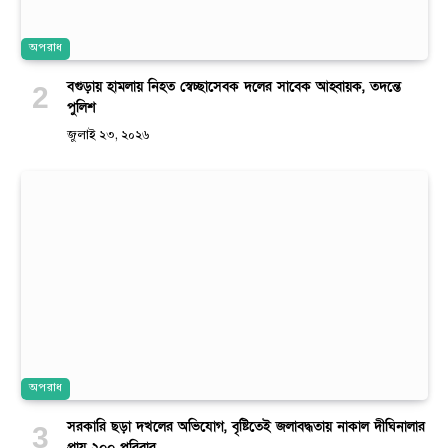
অপরাধ
বগুড়ায় হামলায় নিহত স্বেচ্ছাসেবক দলের সাবেক আহ্বায়ক, তদন্তে
পুলিশ
জুলাই ২৩, ২০২৬
অপরাধ
সরকারি ছড়া দখলের অভিযোগ, বৃষ্টিতেই জলাবদ্ধতায় নাকাল দীঘিনালার
প্রায় ২০০ পরিবার