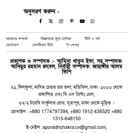
অনুসরণ করুন -
Facebook
X
Instagram
Pinterest
YouTube
WhatsApp
(Twitter)
আমাদের সম্পর্কে
বিজ্ঞাপনের মূল্য তালিকা
নীতি ও শর্ত
যোগাযোগ
গোপনীয়তা নীতি
ই-পেপার
প্রকাশক ও সম্পাদক :- আমিনা খাতুন ইভা, সহ সম্পাদক:
আনিছুর রহমান রুবেল, নির্বাহী সম্পাদক: জাহাঙ্গীর আলম
ভিপি
২১, দিলকুশা, নাসিম চেম্বার তয় তলা, মতিঝিল, ঢাকা -১০০০ থেকে
প্রকাশিত এবং বি এস প্রিন্টং প্রেস,
৫২/২ টয়েবি সার্কুলার রোড, সূত্রাপুর, ঢাকা থেকে মুদ্রিত ।
মোবাইল : +880 1774797394, +880 1912-436520 +880
1315-648150
ই-মেইল: aporadhchakra.cv@gmail.com,