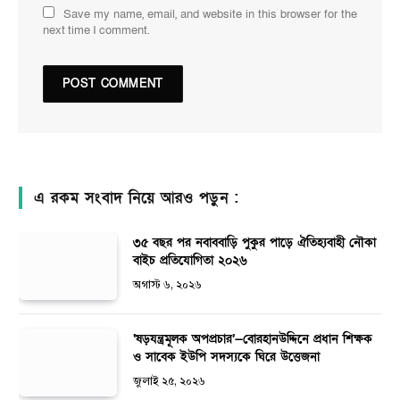
Save my name, email, and website in this browser for the
next time I comment.
এ রকম সংবাদ নিয়ে আরও পড়ুন :
৩৫ বছর পর নবাববাড়ি পুকুর পাড়ে ঐতিহ্যবাহী নৌকা
বাইচ প্রতিযোগিতা ২০২৬
অগাস্ট ৬, ২০২৬
‘ষড়যন্ত্রমূলক অপপ্রচার’—বোরহানউদ্দিনে প্রধান শিক্ষক
ও সাবেক ইউপি সদস্যকে ঘিরে উত্তেজনা
জুলাই ২৫, ২০২৬