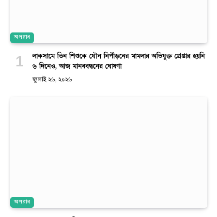
অপরাধ
লাকসামে তিন শিশুকে যৌন নিপীড়নের মামলার অভিযুক্ত গ্রেপ্তার হয়নি
৬ দিনেও, আজ মানববন্ধনের ঘোষণা
জুলাই ২৬, ২০২৬
অপরাধ