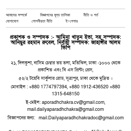
Facebook
X
Instagram
Pinterest
YouTube
WhatsApp
(Twitter)
আমাদের সম্পর্কে
বিজ্ঞাপনের মূল্য তালিকা
নীতি ও শর্ত
যোগাযোগ
গোপনীয়তা নীতি
ই-পেপার
প্রকাশক ও সম্পাদক :- আমিনা খাতুন ইভা, সহ সম্পাদক:
আনিছুর রহমান রুবেল, নির্বাহী সম্পাদক: জাহাঙ্গীর আলম
ভিপি
২১, দিলকুশা, নাসিম চেম্বার তয় তলা, মতিঝিল, ঢাকা -১০০০ থেকে
প্রকাশিত এবং বি এস প্রিন্টং প্রেস,
৫২/২ টয়েবি সার্কুলার রোড, সূত্রাপুর, ঢাকা থেকে মুদ্রিত ।
মোবাইল : +880 1774797394, +880 1912-436520 +880
1315-648150
ই-মেইল: aporadhchakra.cv@gmail.com,
mail.dailyaparadhchakra@gmail.com
বিজ্ঞাপনের জন্য: mail.Dailyaparadhchakradoc@gmail.com