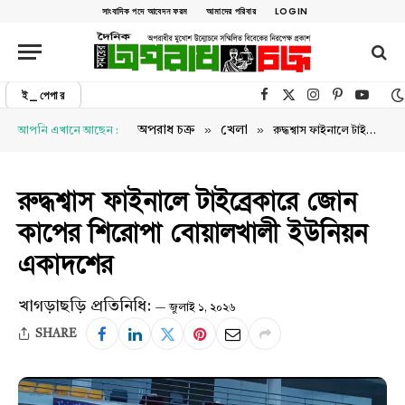
সাংবাদিক পদে আবেদন ফরম
আমাদের পরিবার
LOGIN
ই_পেপার
Facebook
X (Twitter)
Instagram
Pinterest
YouTu
»
»
অপরাধ চক্র
খেলা
আপনি এখানে আছেন :
রুদ্ধশ্বাস ফাইনালে টাইব্রেকারে জোন কাপের শিরোপা বোয়ালখালী ইউনিয়ন একাদশের
রুদ্ধশ্বাস ফাইনালে টাইব্রেকারে জোন
কাপের শিরোপা বোয়ালখালী ইউনিয়ন
একাদশের
খাগড়াছড়ি প্রতিনিধি:
জুলাই ১, ২০২৬
SHARE