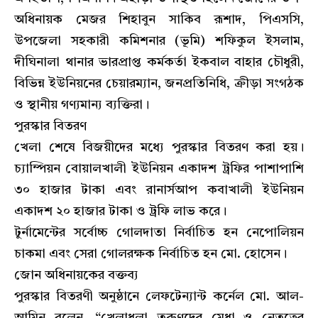
অধিনায়ক মেজর শিহাবুন সাকিব রূশাদ, পিএসসি,
উপজেলা সহকারী কমিশনার (ভূমি) শফিকুল ইসলাম,
দীঘিনালা থানার ভারপ্রাপ্ত কর্মকর্তা ইকবাল বাহার চৌধুরী,
বিভিন্ন ইউনিয়নের চেয়ারম্যান, জনপ্রতিনিধি, ক্রীড়া সংগঠক
ও স্থানীয় গণ্যমান্য ব্যক্তিরা।
পুরস্কার বিতরণ
খেলা শেষে বিজয়ীদের মধ্যে পুরস্কার বিতরণ করা হয়।
চ্যাম্পিয়ন বোয়ালখালী ইউনিয়ন একাদশ ট্রফির পাশাপাশি
৩০ হাজার টাকা এবং রানার্সআপ কবাখালী ইউনিয়ন
একাদশ ২০ হাজার টাকা ও ট্রফি লাভ করে।
টুর্নামেন্টের সর্বোচ্চ গোলদাতা নির্বাচিত হন নেপোলিয়ন
চাকমা এবং সেরা গোলরক্ষক নির্বাচিত হন মো. হোসেন।
জোন অধিনায়কের বক্তব্য
পুরস্কার বিতরণী অনুষ্ঠানে লেফটেন্যান্ট কর্নেল মো. আল-
আমিন বলেন, “খেলাধুলা তরুণদের মেধা ও নেতৃত্বের