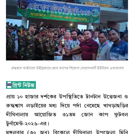
রুদ্ধশ্বাস ফাইনালে টাইব্রেকারে জোন কাপের শিরোপা বোয়ালখালী ইউনিয়ন একাদশের
প্রায় ১০ হাজার দর্শকের উপস্থিতিতে টানটান উত্তেজনা ও
রুদ্ধশ্বাস লড়াইয়ের মধ্য দিয়ে পর্দা নেমেছে খাগড়াছড়ির
দীঘিনালায় আয়োজিত ৩১তম জোন কাপ ফুটবল
টুর্নামেন্ট-২০২৬-এর।
মঙ্গলবার (৩০ জুন) বিকেলে দীঘিনালা উপজেলা মিনি