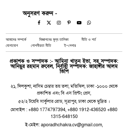
অনুসরণ করুন -
Facebook
X
Instagram
Pinterest
YouTube
WhatsApp
(Twitter)
আমাদের সম্পর্কে
বিজ্ঞাপনের মূল্য তালিকা
নীতি ও শর্ত
যোগাযোগ
গোপনীয়তা নীতি
ই-পেপার
প্রকাশক ও সম্পাদক :- আমিনা খাতুন ইভা, সহ সম্পাদক:
আনিছুর রহমান রুবেল, নির্বাহী সম্পাদক: জাহাঙ্গীর আলম
ভিপি
২১, দিলকুশা, নাসিম চেম্বার তয় তলা, মতিঝিল, ঢাকা -১০০০ থেকে
প্রকাশিত এবং বি এস প্রিন্টং প্রেস,
৫২/২ টয়েবি সার্কুলার রোড, সূত্রাপুর, ঢাকা থেকে মুদ্রিত ।
মোবাইল : +880 1774797394, +880 1912-436520 +880
1315-648150
ই-মেইল: aporadhchakra.cv@gmail.com,