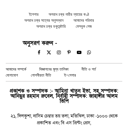
ইপেপার
অপরাধ চক্র নারীর ন্যায়ের কণ্ঠ
অপরাধ চক্র সত্যের অনুসন্ধান
আমাদের পরিবার
অপরাধ চক্র ডকুমেন্টারি
ফেসবুক পেজ
অনুসরণ করুন -
Facebook
X
Instagram
Pinterest
YouTube
WhatsApp
(Twitter)
আমাদের সম্পর্কে
বিজ্ঞাপনের মূল্য তালিকা
নীতি ও শর্ত
যোগাযোগ
গোপনীয়তা নীতি
ই-পেপার
প্রকাশক ও সম্পাদক :- আমিনা খাতুন ইভা, সহ সম্পাদক:
আনিছুর রহমান রুবেল, নির্বাহী সম্পাদক: জাহাঙ্গীর আলম
ভিপি
২১, দিলকুশা, নাসিম চেম্বার তয় তলা, মতিঝিল, ঢাকা -১০০০ থেকে
প্রকাশিত এবং বি এস প্রিন্টং প্রেস,