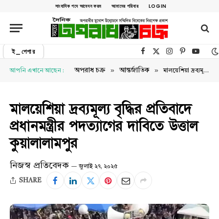
সাংবাদিক পদে আবেদন ফরম
আমাদের পরিবার
LOGIN
ই_পেপার
Facebook
X (Twitter)
Instagram
Pinterest
YouTu
»
»
অপরাধ চক্র
আন্তর্জাতিক
আপনি এখানে আছেন :
মালয়েশিয়া দ্রব্যমূল্য বৃদ্ধির প্রতিবাদে প্রধানমন্ত্রীর পদত্যাগের দাবিতে উত্তাল কুয়ালালামপুর
মালয়েশিয়া দ্রব্যমূল্য বৃদ্ধির প্রতিবাদে
প্রধানমন্ত্রীর পদত্যাগের দাবিতে উত্তাল
কুয়ালালামপুর
নিজস্ব প্রতিবেদক
জুলাই ২৭, ২০২৫
SHARE