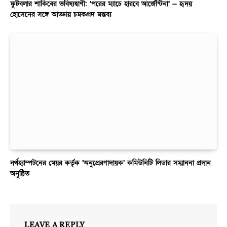
ফুটবলার শাকিবের ভবিষ্যদ্বাণী: ‘পরের ম্যাচে হারবে আর্জেন্টিনা’ — হৃদয়
হোসেনের সঙ্গে আড্ডায় চমকপ্রদ মন্তব্য
নর্থহ্যাম্পটনের মেয়র কর্তৃক ‘অনুপ্রেরণাদায়ক’ কমিউনিটি লিডার সম্মাননা প্রদান
অনুষ্ঠিত
LEAVE A REPLY