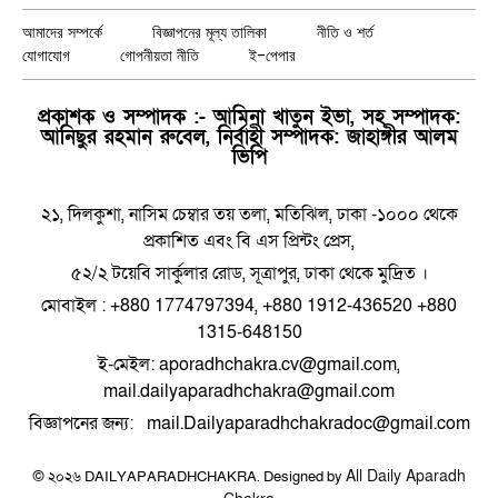
(Twitter)
আমাদের সম্পর্কে
বিজ্ঞাপনের মূল্য তালিকা
নীতি ও শর্ত
যোগাযোগ
গোপনীয়তা নীতি
ই-পেপার
প্রকাশক ও সম্পাদক :- আমিনা খাতুন ইভা, সহ সম্পাদক:
আনিছুর রহমান রুবেল, নির্বাহী সম্পাদক: জাহাঙ্গীর আলম
ভিপি
২১, দিলকুশা, নাসিম চেম্বার তয় তলা, মতিঝিল, ঢাকা -১০০০ থেকে
প্রকাশিত এবং বি এস প্রিন্টং প্রেস,
৫২/২ টয়েবি সার্কুলার রোড, সূত্রাপুর, ঢাকা থেকে মুদ্রিত ।
মোবাইল : +880 1774797394, +880 1912-436520 +880
1315-648150
ই-মেইল: aporadhchakra.cv@gmail.com,
mail.dailyaparadhchakra@gmail.com
বিজ্ঞাপনের জন্য: mail.Dailyaparadhchakradoc@gmail.com
All Daily Aparadh
© ২০২৬ DAILYAPARADHCHAKRA. Designed by